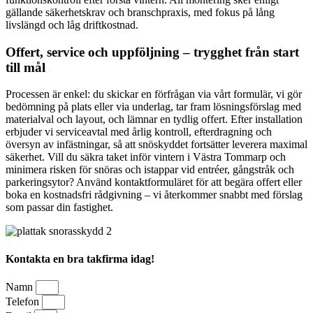
gällande säkerhetskrav och branschpraxis, med fokus på lång
livslängd och låg driftkostnad.
Offert, service och uppföljning – trygghet från start
till mål
Processen är enkel: du skickar en förfrågan via vårt formulär, vi gör
bedömning på plats eller via underlag, tar fram lösningsförslag med
materialval och layout, och lämnar en tydlig offert. Efter installation
erbjuder vi serviceavtal med årlig kontroll, efterdragning och
översyn av infästningar, så att snöskyddet fortsätter leverera maximal
säkerhet. Vill du säkra taket inför vintern i Västra Tommarp och
minimera risken för snöras och istappar vid entréer, gångstråk och
parkeringsytor? Använd kontaktformuläret för att begära offert eller
boka en kostnadsfri rådgivning – vi återkommer snabbt med förslag
som passar din fastighet.
Kontakta en bra takfirma idag!
Namn
Telefon