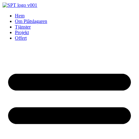
Skip
to
Hem
content
Om Plåtslagaren
Tjänster
Projekt
Offert