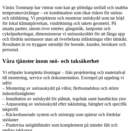
Västra Tommarp har vintrar som kan ge plötsliga snöfall och snabba
temperaturväxlingar – en kombination som ökar risken för snöras
och isbildning. Vi projekterar och monterar snöskydd som tar höjd
för lokal klimatpåverkan, vindriktning och takets geometri. På
utsatta partier, såsom över entréer, gångstråk, lastportar och
cykelparkeringar, dimensionerar vi snörasskyddet för att fånga upp
och fördela snömassor utan att överbelasta infästningar eller tätskikt.
Resultatet är en tryggare utemiljö för boende, kunder, besökare och
personal.
Våra tjänster inom snö- och taksäkerhet
Vi erbjuder kompletta lösningar – från projektering och materialval
till montering, service och dokumentation. Exempel på uppdrag vi
utför:
– Montering av snörasskydd på villor, flerbostadshus och större
industrifastigheter
– Installation av snöskydd för plåttak, tegeltak samt bandtäckta ytor
– Anpassning av snörasskydd efter taklutning, bärighet och specifik
takprofil
– Räckesbaserade system och snöstopp som spärrar och fördelar
snölaster
– Punktvisa snöglidhinder som komplement på mindre fält och
mellan takkupor