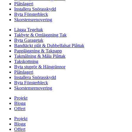
Plåtslageri
Installera Snörasskydd
Byta Fönsterbleck
Skorstensrenovering
Lägga Tegeltak
Takbyte & Omläggning Tak
Byta Garagetak
Bandtäckt plåt & Dubbelfalsat Plåttak
Pappläggning & Takpapp
Takmålning & Måla Plåttak
Takskottning
Byta stuprör & Hängrännor
Plåtslageri
Installera Snörasskydd
Byta Fönsterbleck
Skorstensrenovering
Projekt
Blogg
Offert
Projekt
Blogg
Offert