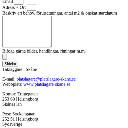
Email
Adress + Ort
Beskriv ert behov, förutsättningar, antal m2 & önskat startdatum
Bifoga gärna bilder, handlingar, ritningar m.m.
Skicka
Takläggare i Skåne
E-mail:
platslagare@platslagare-skane.se
Webbplats:
www.platslagare-skane.se
Kontor: Trintegatan
253 68 Helsingborg
Skånes län
Post: Sockengatan
252 51 Helsingborg
Sydsverige