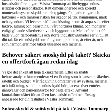
bostadsrättsföreningar i Västra Tommarp att förebygga snöras,
istappar och personskador. Rätt dimensionerade och korrekt
monterade system skyddar entréer, gångstråk, parkeringar och
lastzoner – och minskar risken för skador på tak, hängrännor, mark
och egendom. Vi levererar hållbara lösningar som är anpassade efter
taktyp, lutning och belastning i vårt nordiska klimat, och monterar
enligt gällande säkerhetskrav och byggnormer. Med erfarenhet från
både villor, flerbostadshus och större industribyggnader ser vi till att
ditt tak får ett snöskydd som fungerar i praktiken, år efter år, och
som harmonierar med takets utseende och material.
Behöver säkert snöskydd på taket? Skicka
en offertförfrågan redan idag
Vi gör det enkelt att höja taksäkerheten. Efter en snabb
behovsanalys rekommenderar vi en lösning som balanserar säkerhet,
estetik och budget. Vår rådgivning omfattar val av system, material
och infästning, samt hur snörasskydd bör placeras över entréer,
gångvägar och parkeringsytor för bästa effekt. Använd
kontaktformuläret för att få en kostnadsfri offert och förslag
anpassade för din fastighet i Västra Tommarp.
Snörasskydd & snöskydd på tak i Västra Tommarp