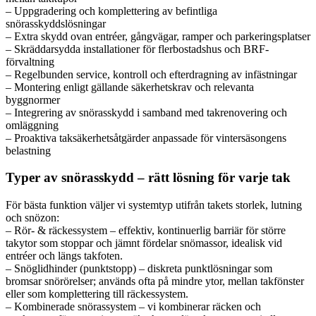
– Uppgradering och komplettering av befintliga
snörasskyddslösningar
– Extra skydd ovan entréer, gångvägar, ramper och parkeringsplatser
– Skräddarsydda installationer för flerbostadshus och BRF-
förvaltning
– Regelbunden service, kontroll och efterdragning av infästningar
– Montering enligt gällande säkerhetskrav och relevanta
byggnormer
– Integrering av snörasskydd i samband med takrenovering och
omläggning
– Proaktiva taksäkerhetsåtgärder anpassade för vintersäsongens
belastning
Typer av snörasskydd – rätt lösning för varje tak
För bästa funktion väljer vi systemtyp utifrån takets storlek, lutning
och snözon:
– Rör- & räckessystem – effektiv, kontinuerlig barriär för större
takytor som stoppar och jämnt fördelar snömassor, idealisk vid
entréer och längs takfoten.
– Snöglidhinder (punktstopp) – diskreta punktlösningar som
bromsar snörörelser; används ofta på mindre ytor, mellan takfönster
eller som komplettering till räckessystem.
– Kombinerade snörassystem – vi kombinerar räcken och