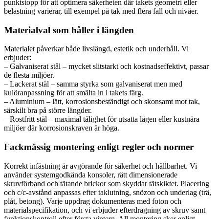
punktstopp för att optimera säkerheten där takets geometri eller
belastning varierar, till exempel på tak med flera fall och nivåer.
Materialval som håller i längden
Materialet påverkar både livslängd, estetik och underhåll. Vi
erbjuder:
– Galvaniserat stål – mycket slitstarkt och kostnadseffektivt, passar
de flesta miljöer.
– Lackerat stål – samma styrka som galvaniserat men med
kulöranpassning för att smälta in i takets färg.
– Aluminium – lätt, korrosionsbeständigt och skonsamt mot tak,
särskilt bra på större längder.
– Rostfritt stål – maximal tålighet för utsatta lägen eller kustnära
miljöer där korrosionskraven är höga.
Fackmässig montering enligt regler och normer
Korrekt infästning är avgörande för säkerhet och hållbarhet. Vi
använder systemgodkända konsoler, rätt dimensionerade
skruvförband och tätande brickor som skyddar tätskiktet. Placering
och c/c-avstånd anpassas efter taklutning, snözon och underlag (trä,
plåt, betong). Varje uppdrag dokumenteras med foton och
materialspecifikation, och vi erbjuder efterdragning av skruv samt
funktionskontroll efter första vintern. All montering sker enligt