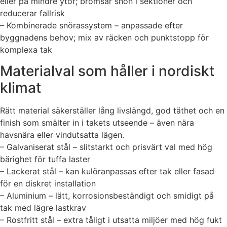
eller på mindre ytor; bromsar snön i sektioner och
reducerar fallrisk
– Kombinerade snörassystem – anpassade efter
byggnadens behov; mix av räcken och punktstopp för
komplexa tak
Materialval som håller i nordiskt
klimat
Rätt material säkerställer lång livslängd, god täthet och en
finish som smälter in i takets utseende – även nära
havsnära eller vindutsatta lägen.
– Galvaniserat stål – slitstarkt och prisvärt val med hög
bärighet för tuffa laster
– Lackerat stål – kan kulöranpassas efter tak eller fasad
för en diskret installation
– Aluminium – lätt, korrosionsbeständigt och smidigt på
tak med lägre lastkrav
– Rostfritt stål – extra tåligt i utsatta miljöer med hög fukt