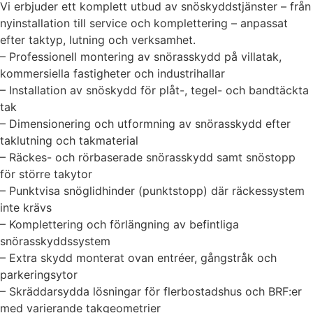
Vi erbjuder ett komplett utbud av snöskyddstjänster – från
nyinstallation till service och komplettering – anpassat
efter taktyp, lutning och verksamhet.
– Professionell montering av snörasskydd på villatak,
kommersiella fastigheter och industrihallar
– Installation av snöskydd för plåt-, tegel- och bandtäckta
tak
– Dimensionering och utformning av snörasskydd efter
taklutning och takmaterial
– Räckes- och rörbaserade snörasskydd samt snöstopp
för större takytor
– Punktvisa snöglidhinder (punktstopp) där räckessystem
inte krävs
– Komplettering och förlängning av befintliga
snörasskyddssystem
– Extra skydd monterat ovan entréer, gångstråk och
parkeringsytor
– Skräddarsydda lösningar för flerbostadshus och BRF:er
med varierande takgeometrier