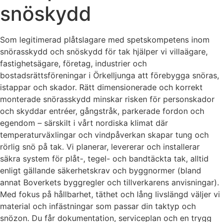
snöskydd
Som legitimerad plåtslagare med spetskompetens inom
snörasskydd och snöskydd för tak hjälper vi villaägare,
fastighetsägare, företag, industrier och
bostadsrättsföreningar i Örkelljunga att förebygga snöras,
istappar och skador. Rätt dimensionerade och korrekt
monterade snörasskydd minskar risken för personskador
och skyddar entréer, gångstråk, parkerade fordon och
egendom – särskilt i vårt nordiska klimat där
temperaturväxlingar och vindpåverkan skapar tung och
rörlig snö på tak. Vi planerar, levererar och installerar
säkra system för plåt-, tegel- och bandtäckta tak, alltid
enligt gällande säkerhetskrav och byggnormer (bland
annat Boverkets byggregler och tillverkarens anvisningar).
Med fokus på hållbarhet, täthet och lång livslängd väljer vi
material och infästningar som passar din taktyp och
snözon. Du får dokumentation, serviceplan och en trygg