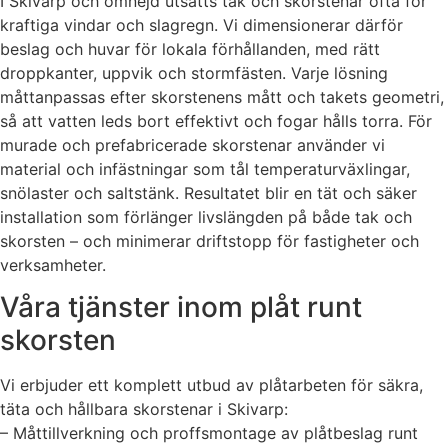
I Skivarp och omnejd utsätts tak och skorstenar ofta för
kraftiga vindar och slagregn. Vi dimensionerar därför
beslag och huvar för lokala förhållanden, med rätt
droppkanter, uppvik och stormfästen. Varje lösning
måttanpassas efter skorstenens mått och takets geometri,
så att vatten leds bort effektivt och fogar hålls torra. För
murade och prefabricerade skorstenar använder vi
material och infästningar som tål temperaturväxlingar,
snölaster och saltstänk. Resultatet blir en tät och säker
installation som förlänger livslängden på både tak och
skorsten – och minimerar driftstopp för fastigheter och
verksamheter.
Våra tjänster inom plåt runt
skorsten
Vi erbjuder ett komplett utbud av plåtarbeten för säkra,
täta och hållbara skorstenar i Skivarp:
– Måttillverkning och proffsmontage av plåtbeslag runt