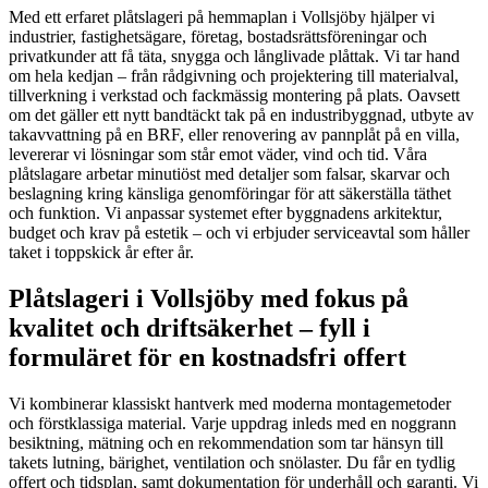
Med ett erfaret plåtslageri på hemmaplan i Vollsjöby hjälper vi
industrier, fastighetsägare, företag, bostadsrättsföreningar och
privatkunder att få täta, snygga och långlivade plåttak. Vi tar hand
om hela kedjan – från rådgivning och projektering till materialval,
tillverkning i verkstad och fackmässig montering på plats. Oavsett
om det gäller ett nytt bandtäckt tak på en industribyggnad, utbyte av
takavvattning på en BRF, eller renovering av pannplåt på en villa,
levererar vi lösningar som står emot väder, vind och tid. Våra
plåtslagare arbetar minutiöst med detaljer som falsar, skarvar och
beslagning kring känsliga genomföringar för att säkerställa täthet
och funktion. Vi anpassar systemet efter byggnadens arkitektur,
budget och krav på estetik – och vi erbjuder serviceavtal som håller
taket i toppskick år efter år.
Plåtslageri i Vollsjöby med fokus på
kvalitet och driftsäkerhet – fyll i
formuläret för en kostnadsfri offert
Vi kombinerar klassiskt hantverk med moderna montage­metoder
och förstklassiga material. Varje uppdrag inleds med en noggrann
besiktning, mätning och en rekommendation som tar hänsyn till
takets lutning, bärighet, ventilation och snölaster. Du får en tydlig
offert och tidsplan, samt dokumentation för underhåll och garanti. Vi