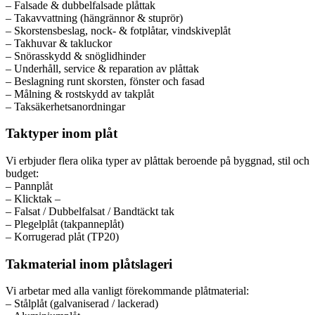
– Falsade & dubbelfalsade plåttak
– Takavvattning (hängrännor & stuprör)
– Skorstensbeslag, nock- & fotplåtar, vindskiveplåt
– Takhuvar & takluckor
– Snörasskydd & snöglidhinder
– Underhåll, service & reparation av plåttak
– Beslagning runt skorsten, fönster och fasad
– Målning & rostskydd av takplåt
– Taksäkerhetsanordningar
Taktyper inom plåt
Vi erbjuder flera olika typer av plåttak beroende på byggnad, stil och
budget:
– Pannplåt
– Klicktak –
– Falsat / Dubbelfalsat / Bandtäckt tak
– Plegelplåt (takpanneplåt)
– Korrugerad plåt (TP20)
Takmaterial inom plåtslageri
Vi arbetar med alla vanligt förekommande plåtmaterial:
– Stålplåt (galvaniserad / lackerad)