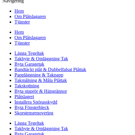
Navigering
Hem
Om Plåtslagaren
Tjänster
Hem
Om Plåtslagaren
Tjänster
Lägga Tegeltak
Takbyte & Omläggning Tak
Byta Garagetak
Bandtäckt plåt & Dubbelfalsat Plåttak
Pappläggning & Takpapp
Takmålning & Måla Plåttak
Takskottning
Byta stuprör & Hängrännor
Plåtslageri
Installera Snörasskydd
Byta Fönsterbleck
Skorstensrenovering
Lägga Tegeltak
Takbyte & Omläggning Tak
Byta Garagetak