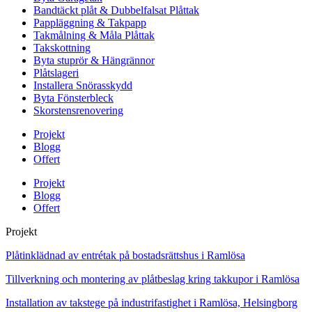
Bandtäckt plåt & Dubbelfalsat Plåttak
Pappläggning & Takpapp
Takmålning & Måla Plåttak
Takskottning
Byta stuprör & Hängrännor
Plåtslageri
Installera Snörasskydd
Byta Fönsterbleck
Skorstensrenovering
Projekt
Blogg
Offert
Projekt
Blogg
Offert
Projekt
Plåtinklädnad av entrétak på bostadsrättshus i Ramlösa
Tillverkning och montering av plåtbeslag kring takkupor i Ramlösa
Installation av takstege på industrifastighet i Ramlösa, Helsingborg