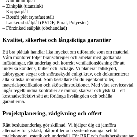
– Aluminiumplåt
– Zinkplåt (titanzink)
– Kopparplåt
– Rostfri plåt (syrafast stål)
– Lackerad stålplåt (PVDF, Pural, Polyester)
– Förzinkad stålplåt (obehandlad)
Kvalitet, säkerhet och långsiktiga garantier
Ett bra plåttak handlar lika mycket om utförande som om material.
Våra montörer följer branschregler och arbetar med godkända
infästningar, rätt underlag och korrekt ventilationslösning för att
undvika kondens, buller och läckage. Vi planerar fallskydd,
takbryggor, stegar och snörasskydd enligt krav, och dokumenterar
alla kritiska moment. Som beställare får du egenkontroller,
materialspecifikation och skötselinstruktioner. Med våra serviceavtal
ingår regelbundna kontroller av rännor, skarvar och ytskikt – ett
kostnadseffektivt sätt att förlänga livslängden och behålla
garantierna.
Projektplanering, rådgivning och offert
Rätt beslutsunderlag gör skillnad. Vi hjälper dig att jämföra
alternativ för ytskikt, plåtprofiler och systemlösningar sett till
totalekonomi, estetik och underhåll. För BRF och fastighetsägare tar