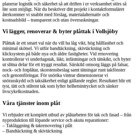
planerar logistik och säkerhet så att driften i er verksamhet störs så
lite som möjligt. När du beskriver ditt projekt i kontaktformuläret
återkommer vi snabbt med förslag, materialalternativ och
kostnadsbild – transparent och utan överraskningar.
Vi lägger, renoverar & byter plåttak i Vollsjöby
Plåttak är ett smart val när du vill ha låg vikt, hög hållfasthet och
minimal skötsel. Vi utför bandtäckning, skivtäckning och
klicksystem på både nya och äldre fastigheter. Vid renovering
kontrollerar vi underlagstak, läkt, infästningar och tätskikt, och byter
ut slitna delar för ett tryggt resultat. Särskild omsorg läggs på falsar,
nock- och fotplåtar, skorstensbeslag samt tätningar runt takfönster
och genomföringar. För snörika vintrar dimensionerar vi
snörasskydd och taksäkerhet enligt gällande regler. Resultatet blir ett
tyst, tätt och stilrent tak som lyfter helhetsintrycket och sänker
livscykelkostnaden.
Våra tjänster inom plåt
Vi erbjuder ett komplett utbud av plåtarbeten för tak och fasad – från
nyproduktion till löpande service och akuta reparationer:
– Takläggning & takrenovering i plåt
– Bandtäckning & skivtäckning