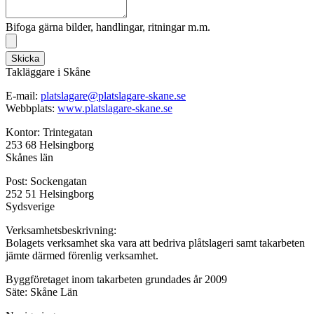
Bifoga gärna bilder, handlingar, ritningar m.m.
Skicka
Takläggare i Skåne
E-mail:
platslagare@platslagare-skane.se
Webbplats:
www.platslagare-skane.se
Kontor: Trintegatan
253 68 Helsingborg
Skånes län
Post: Sockengatan
252 51 Helsingborg
Sydsverige
Verksamhetsbeskrivning:
Bolagets verksamhet ska vara att bedriva plåtslageri samt takarbeten
jämte därmed förenlig verksamhet.
Byggföretaget inom takarbeten grundades år 2009
Säte: Skåne Län