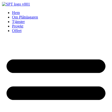
Skip
to
Hem
content
Om Plåtslagaren
Tjänster
Projekt
Offert