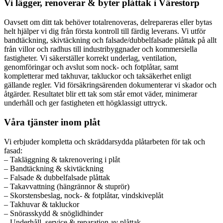
Vi lägger, renoverar & byter plåttak i Värestorp
Oavsett om ditt tak behöver totalrenoveras, delrepareras eller bytas
helt hjälper vi dig från första kontroll till färdig leverans. Vi utför
bandtäckning, skivtäckning och falsade/dubbelfalsade plåttak på allt
från villor och radhus till industribyggnader och kommersiella
fastigheter. Vi säkerställer korrekt underlag, ventilation,
genomföringar och avslut som nock- och fotplåtar, samt
kompletterar med takhuvar, takluckor och taksäkerhet enligt
gällande regler. Vid försäkringsärenden dokumenterar vi skador och
åtgärder. Resultatet blir ett tak som står emot väder, minimerar
underhåll och ger fastigheten ett högklassigt uttryck.
Våra tjänster inom plåt
Vi erbjuder kompletta och skräddarsydda plåtarbeten för tak och
fasad:
– Takläggning & takrenovering i plåt
– Bandtäckning & skivtäckning
– Falsade & dubbelfalsade plåttak
– Takavvattning (hängrännor & stuprör)
– Skorstensbeslag, nock- & fotplåtar, vindskiveplåt
– Takhuvar & takluckor
– Snörasskydd & snöglidhinder
– Underhåll, service & reparation av plåttak