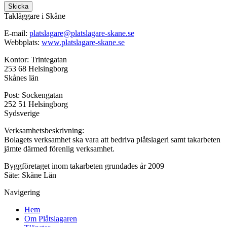
Skicka
Takläggare i Skåne
E-mail:
platslagare@platslagare-skane.se
Webbplats:
www.platslagare-skane.se
Kontor: Trintegatan
253 68 Helsingborg
Skånes län
Post: Sockengatan
252 51 Helsingborg
Sydsverige
Verksamhetsbeskrivning:
Bolagets verksamhet ska vara att bedriva plåtslageri samt takarbeten
jämte därmed förenlig verksamhet.
Byggföretaget inom takarbeten grundades år 2009
Säte: Skåne Län
Navigering
Hem
Om Plåtslagaren