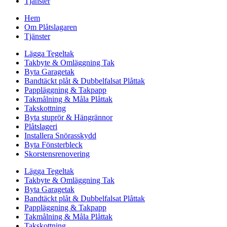
Tjänster
Hem
Om Plåtslagaren
Tjänster
Lägga Tegeltak
Takbyte & Omläggning Tak
Byta Garagetak
Bandtäckt plåt & Dubbelfalsat Plåttak
Pappläggning & Takpapp
Takmålning & Måla Plåttak
Takskottning
Byta stuprör & Hängrännor
Plåtslageri
Installera Snörasskydd
Byta Fönsterbleck
Skorstensrenovering
Lägga Tegeltak
Takbyte & Omläggning Tak
Byta Garagetak
Bandtäckt plåt & Dubbelfalsat Plåttak
Pappläggning & Takpapp
Takmålning & Måla Plåttak
Takskottning