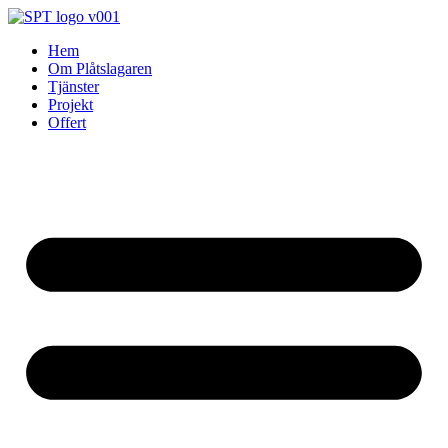
Skip
to
Hem
content
Om Plåtslagaren
Tjänster
Projekt
Offert