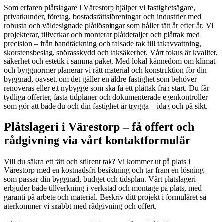
Som erfaren plåtslagare i Värestorp hjälper vi fastighetsägare,
privatkunder, företag, bostadsrättsföreningar och industrier med
robusta och väldesignade plåtlösningar som håller tätt år efter år. Vi
projekterar, tillverkar och monterar plåtdetaljer och plåttak med
precision – från bandtäckning och falsade tak till takavvattning,
skorstensbeslag, snörasskydd och taksäkerhet. Vårt fokus är kvalitet,
säkerhet och estetik i samma paket. Med lokal kännedom om klimat
och byggnormer planerar vi rätt material och konstruktion för din
byggnad, oavsett om det gäller en äldre fastighet som behöver
renoveras eller ett nybygge som ska få ett plåttak från start. Du får
tydliga offerter, fasta tidplaner och dokumenterade egenkontroller
som gör att både du och din fastighet är trygga – idag och på sikt.
Plåtslageri i Värestorp – få offert och
rådgivning via vårt kontaktformulär
Vill du säkra ett tätt och stilrent tak? Vi kommer ut på plats i
Värestorp med en kostnadsfri besiktning och tar fram en lösning
som passar din byggnad, budget och tidsplan. Vårt plåtslageri
erbjuder både tillverkning i verkstad och montage på plats, med
garanti på arbete och material. Beskriv ditt projekt i formuläret så
återkommer vi snabbt med rådgivning och offert.