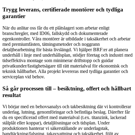
Trygg leverans, certifierade montörer och tydliga
garantier
När du anlitar oss får du ett plåtslageri som arbetar enligt
branschregler, med ID06, fallskydd och dokumenterade
egenkontroller. Våra montörer är utbildade i taksäkerhet och arbetar
med premiumfästen, tätningsmetoder och noggrann
detaljbearbetning för bästa livslängd. Vi hjälper BRF:er att planera
underhåll i linje med underhållsplan, stödjer företag och industri med
tidseffektiva montage som minimerar driftstopp och guidar
privatkunder/fastighetsägare till rätt materialval för ekonomisk och
teknisk hållbarhet. Alla projekt levereras med tydliga garantier och
serviceplan vid behov.
Så går processen till – besiktning, offert och hållbart
resultat
Vi börjar med en behovsanalys och takbesiktning där vi kontrollerar
underlag, lutning, genomföringar och befintliga beslag. Därefter får
du en specificerad offert med materialval (t.ex. titanzink, lackerad
stålplåt eller koppar), detaljlösningar och tidsplan. Under
produktionen hanterar vi säkerställande av underlagstak,
bandtäckning/falsning, takavvattning och taksäkerhet, följt av