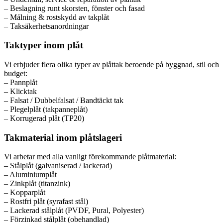
– Beslagning runt skorsten, fönster och fasad
– Målning & rostskydd av takplåt
– Taksäkerhetsanordningar
Taktyper inom plåt
Vi erbjuder flera olika typer av plåttak beroende på byggnad, stil och
budget:
– Pannplåt
– Klicktak
– Falsat / Dubbelfalsat / Bandtäckt tak
– Plegelplåt (takpanneplåt)
– Korrugerad plåt (TP20)
Takmaterial inom plåtslageri
Vi arbetar med alla vanligt förekommande plåtmaterial:
– Stålplåt (galvaniserad / lackerad)
– Aluminiumplåt
– Zinkplåt (titanzink)
– Kopparplåt
– Rostfri plåt (syrafast stål)
– Lackerad stålplåt (PVDF, Pural, Polyester)
– Förzinkad stålplåt (obehandlad)