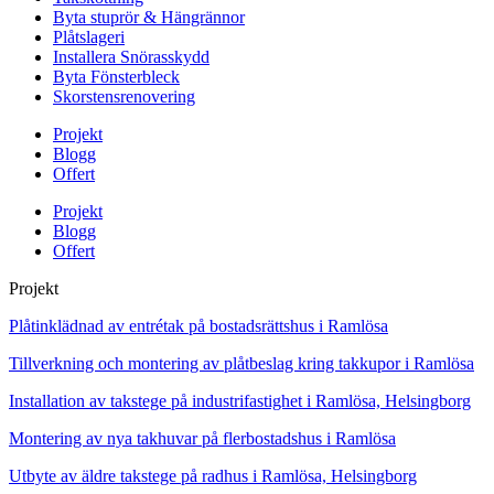
Byta stuprör & Hängrännor
Plåtslageri
Installera Snörasskydd
Byta Fönsterbleck
Skorstensrenovering
Projekt
Blogg
Offert
Projekt
Blogg
Offert
Projekt
Plåtinklädnad av entrétak på bostadsrättshus i Ramlösa
Tillverkning och montering av plåtbeslag kring takkupor i Ramlösa
Installation av takstege på industrifastighet i Ramlösa, Helsingborg
Montering av nya takhuvar på flerbostadshus i Ramlösa
Utbyte av äldre takstege på radhus i Ramlösa, Helsingborg