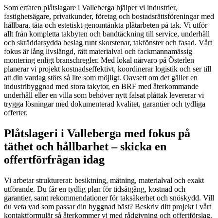
Som erfaren plåtslagare i Valleberga hjälper vi industrier,
fastighetsägare, privatkunder, företag och bostadsrättsföreningar med
hållbara, täta och estetiskt genomtänkta plåtarbeten på tak. Vi utför
allt från kompletta takbyten och bandtäckning till service, underhåll
och skräddarsydda beslag runt skorstenar, takfönster och fasad. Vårt
fokus är lång livslängd, rätt materialval och fackmannamässig
montering enligt branschregler. Med lokal närvaro på Österlen
planerar vi projekt kostnadseffektivt, koordinerar logistik och ser till
att din vardag störs så lite som möjligt. Oavsett om det gäller en
industribyggnad med stora takytor, en BRF med återkommande
underhåll eller en villa som behöver nytt falsat plåttak levererar vi
trygga lösningar med dokumenterad kvalitet, garantier och tydliga
offerter.
Plåtslageri i Valleberga med fokus på
täthet och hållbarhet – skicka en
offertförfrågan idag
Vi arbetar strukturerat: besiktning, mätning, materialval och exakt
utförande. Du får en tydlig plan för tidsåtgång, kostnad och
garantier, samt rekommendationer för taksäkerhet och snöskydd. Vill
du veta vad som passar din byggnad bäst? Beskriv ditt projekt i vårt
kontaktformulär så återkommer vi med rådgivning och offertförslag.