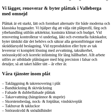
Vi lägger, renoverar & byter plåttak i Valleberga
med omnejd
Plåttak är ett starkt, lätt och formbart alternativ för både moderna och
klassiska byggnader. Vi hjälper dig att välja rätt plåtprofil, färg och
ytbehandling utifrån arkitektur, kustnära klimat och budget. Vid
renovering kontrollerar vi underlag, läkt och eventuella fuktskador,
byter tätskikt där det behövs och säkrar alla genomföringar med
skräddarsydd beslagning. Vid nyproduktion eller byte av tak
levererar vi komplett lösning med avvattning, taksäkerhet,
snörasskydd och korrekt infästning för lång hållbarhet. Allt arbete
utförs av utbildade plåtslagare med hög precision i falsar och
detaljer, så att taket håller tätt – år efter år.
Våra tjänster inom plåt
– Takläggning & takrenovering i plåt
– Bandtäckning & skivtäckning
– Falsade & dubbelfalsade plåttak
– Takavvattning (hängrännor & stuprör)
– Skorstensbeslag, nock- & fotplåtar, vindskiveplåt
– Takhuvar & takluckor
– Snörasskydd & snöglidhinder