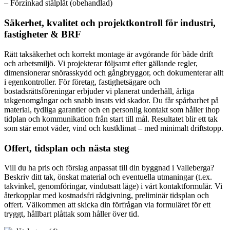
– Förzinkad stålplåt (obehandlad)
Säkerhet, kvalitet och projektkontroll för industri,
fastigheter & BRF
Rätt taksäkerhet och korrekt montage är avgörande för både drift
och arbetsmiljö. Vi projekterar följsamt efter gällande regler,
dimensionerar snörasskydd och gångbryggor, och dokumenterar allt
i egenkontroller. För företag, fastighetsägare och
bostadsrättsföreningar erbjuder vi planerat underhåll, årliga
takgenomgångar och snabb insats vid skador. Du får spårbarhet på
material, tydliga garantier och en personlig kontakt som håller ihop
tidplan och kommunikation från start till mål. Resultatet blir ett tak
som står emot väder, vind och kustklimat – med minimalt driftstopp.
Offert, tidsplan och nästa steg
Vill du ha pris och förslag anpassat till din byggnad i Valleberga?
Beskriv ditt tak, önskat material och eventuella utmaningar (t.ex.
takvinkel, genomföringar, vindutsatt läge) i vårt kontaktformulär. Vi
återkopplar med kostnadsfri rådgivning, preliminär tidsplan och
offert. Välkommen att skicka din förfrågan via formuläret för ett
tryggt, hållbart plåttak som håller över tid.