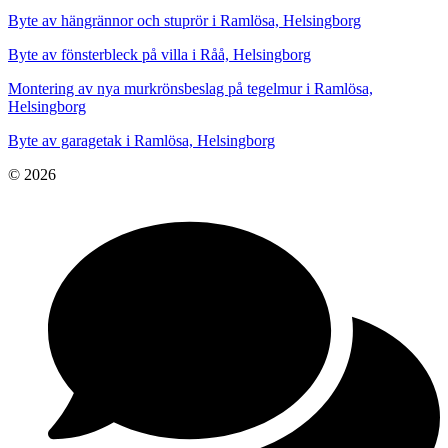
Byte av hängrännor och stuprör i Ramlösa, Helsingborg
Byte av fönsterbleck på villa i Råå, Helsingborg
Montering av nya murkrönsbeslag på tegelmur i Ramlösa,
Helsingborg
Byte av garagetak i Ramlösa, Helsingborg
© 2026