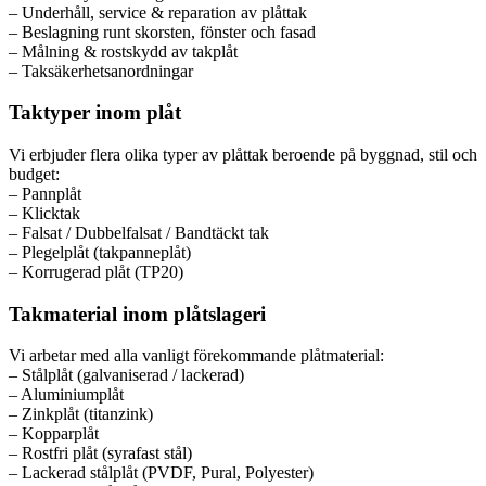
– Underhåll, service & reparation av plåttak
– Beslagning runt skorsten, fönster och fasad
– Målning & rostskydd av takplåt
– Taksäkerhetsanordningar
Taktyper inom plåt
Vi erbjuder flera olika typer av plåttak beroende på byggnad, stil och
budget:
– Pannplåt
– Klicktak
– Falsat / Dubbelfalsat / Bandtäckt tak
– Plegelplåt (takpanneplåt)
– Korrugerad plåt (TP20)
Takmaterial inom plåtslageri
Vi arbetar med alla vanligt förekommande plåtmaterial:
– Stålplåt (galvaniserad / lackerad)
– Aluminiumplåt
– Zinkplåt (titanzink)
– Kopparplåt
– Rostfri plåt (syrafast stål)
– Lackerad stålplåt (PVDF, Pural, Polyester)