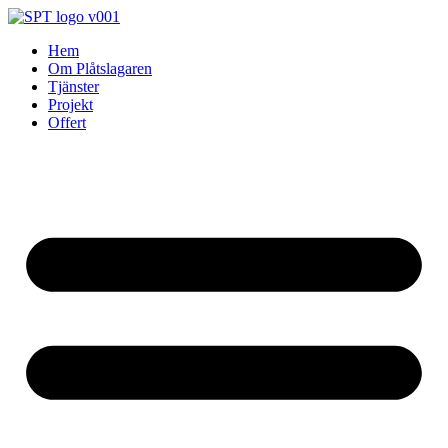
Skip
to
Hem
content
Om Plåtslagaren
Tjänster
Projekt
Offert