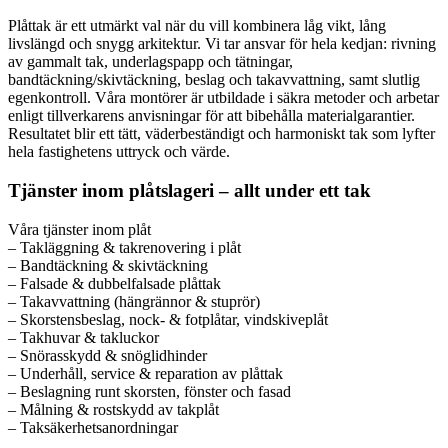
Plåttak är ett utmärkt val när du vill kombinera låg vikt, lång
livslängd och snygg arkitektur. Vi tar ansvar för hela kedjan: rivning
av gammalt tak, underlagspapp och tätningar,
bandtäckning/skivtäckning, beslag och takavvattning, samt slutlig
egenkontroll. Våra montörer är utbildade i säkra metoder och arbetar
enligt tillverkarens anvisningar för att bibehålla materialgarantier.
Resultatet blir ett tätt, väderbeständigt och harmoniskt tak som lyfter
hela fastighetens uttryck och värde.
Tjänster inom plåtslageri – allt under ett tak
Våra tjänster inom plåt
– Takläggning & takrenovering i plåt
– Bandtäckning & skivtäckning
– Falsade & dubbelfalsade plåttak
– Takavvattning (hängrännor & stuprör)
– Skorstensbeslag, nock- & fotplåtar, vindskiveplåt
– Takhuvar & takluckor
– Snörasskydd & snöglidhinder
– Underhåll, service & reparation av plåttak
– Beslagning runt skorsten, fönster och fasad
– Målning & rostskydd av takplåt
– Taksäkerhetsanordningar