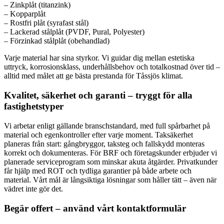
– Zinkplåt (titanzink)
– Kopparplåt
– Rostfri plåt (syrafast stål)
– Lackerad stålplåt (PVDF, Pural, Polyester)
– Förzinkad stålplåt (obehandlad)
Varje material har sina styrkor. Vi guidar dig mellan estetiska
uttryck, korrosionsklass, underhållsbehov och totalkostnad över tid –
alltid med målet att ge bästa prestanda för Tåssjös klimat.
Kvalitet, säkerhet och garanti – tryggt för alla
fastighetstyper
Vi arbetar enligt gällande branschstandard, med full spårbarhet på
material och egenkontroller efter varje moment. Taksäkerhet
planeras från start: gångbryggor, taksteg och fallskydd monteras
korrekt och dokumenteras. För BRF och företagskunder erbjuder vi
planerade serviceprogram som minskar akuta åtgärder. Privatkunder
får hjälp med ROT och tydliga garantier på både arbete och
material. Vårt mål är långsiktiga lösningar som håller tätt – även när
vädret inte gör det.
Begär offert – använd vårt kontaktformulär