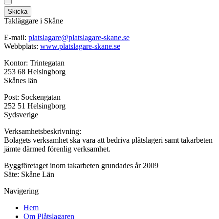
Skicka
Takläggare i Skåne
E-mail:
platslagare@platslagare-skane.se
Webbplats:
www.platslagare-skane.se
Kontor: Trintegatan
253 68 Helsingborg
Skånes län
Post: Sockengatan
252 51 Helsingborg
Sydsverige
Verksamhetsbeskrivning:
Bolagets verksamhet ska vara att bedriva plåtslageri samt takarbeten
jämte därmed förenlig verksamhet.
Byggföretaget inom takarbeten grundades år 2009
Säte: Skåne Län
Navigering
Hem
Om Plåtslagaren