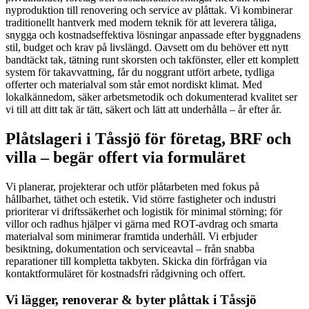
nyproduktion till renovering och service av plåttak. Vi kombinerar
traditionellt hantverk med modern teknik för att leverera tåliga,
snygga och kostnadseffektiva lösningar anpassade efter byggnadens
stil, budget och krav på livslängd. Oavsett om du behöver ett nytt
bandtäckt tak, tätning runt skorsten och takfönster, eller ett komplett
system för takavvattning, får du noggrant utfört arbete, tydliga
offerter och materialval som står emot nordiskt klimat. Med
lokalkännedom, säker arbetsmetodik och dokumenterad kvalitet ser
vi till att ditt tak är tätt, säkert och lätt att underhålla – år efter år.
Plåtslageri i Tåssjö för företag, BRF och
villa – begär offert via formuläret
Vi planerar, projekterar och utför plåtarbeten med fokus på
hållbarhet, täthet och estetik. Vid större fastigheter och industri
prioriterar vi driftssäkerhet och logistik för minimal störning; för
villor och radhus hjälper vi gärna med ROT-avdrag och smarta
materialval som minimerar framtida underhåll. Vi erbjuder
besiktning, dokumentation och serviceavtal – från snabba
reparationer till kompletta takbyten. Skicka din förfrågan via
kontaktformuläret för kostnadsfri rådgivning och offert.
Vi lägger, renoverar & byter plåttak i Tåssjö