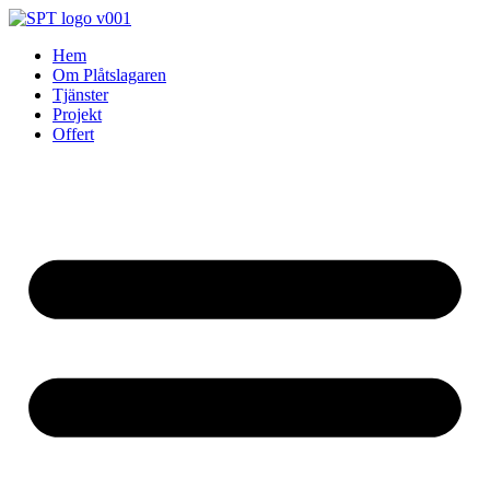
Skip
to
Hem
content
Om Plåtslagaren
Tjänster
Projekt
Offert