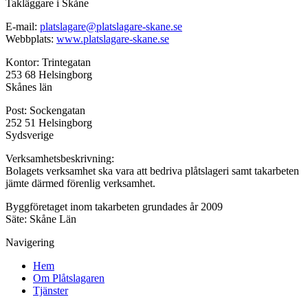
Takläggare i Skåne
E-mail:
platslagare@platslagare-skane.se
Webbplats:
www.platslagare-skane.se
Kontor: Trintegatan
253 68 Helsingborg
Skånes län
Post: Sockengatan
252 51 Helsingborg
Sydsverige
Verksamhetsbeskrivning:
Bolagets verksamhet ska vara att bedriva plåtslageri samt takarbeten
jämte därmed förenlig verksamhet.
Byggföretaget inom takarbeten grundades år 2009
Säte: Skåne Län
Navigering
Hem
Om Plåtslagaren
Tjänster