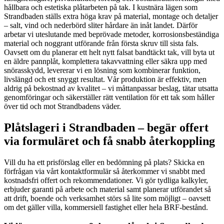
hållbara och estetiska plåtarbeten på tak. I kustnära lägen som
Strandbaden ställs extra höga krav på material, montage och detaljer
– salt, vind och nederbörd sliter hårdare än inåt landet. Därför
arbetar vi uteslutande med beprövade metoder, korrosionsbeständiga
material och noggrant utförande från första skruv till sista fals.
Oavsett om du planerar ett helt nytt falsat bandtäckt tak, vill byta ut
en äldre pannplåt, komplettera takavvattning eller säkra upp med
snörasskydd, levererar vi en lösning som kombinerar funktion,
livslängd och ett snyggt resultat. Vår produktion är effektiv, men
aldrig på bekostnad av kvalitet – vi måttanpassar beslag, tätar utsatta
genomföringar och säkerställer rätt ventilation för ett tak som håller
över tid och mot Strandbadens väder.
Plåtslageri i Strandbaden – begär offert
via formuläret och få snabb återkoppling
Vill du ha ett prisförslag eller en bedömning på plats? Skicka en
förfrågan via vårt kontaktformulär så återkommer vi snabbt med
kostnadsfri offert och rekommendationer. Vi gör tydliga kalkyler,
erbjuder garanti på arbete och material samt planerar utförandet så
att drift, boende och verksamhet störs så lite som möjligt – oavsett
om det gäller villa, kommersiell fastighet eller hela BRF-bestånd.