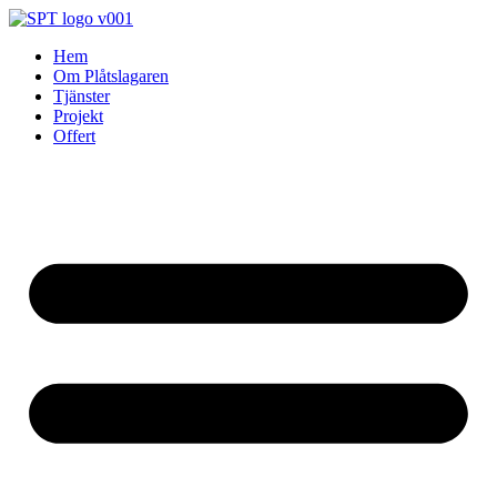
Skip
to
Hem
content
Om Plåtslagaren
Tjänster
Projekt
Offert