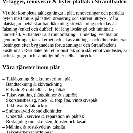
Vi lägger, renoverar & byter plåttak i Strandbaden
Vi utför kompletta takläggningar i plåt, renoveringar och partiella
byten med fokus på täthet, dränering och stilrent uttryck. Våra
plåtslagare behärskar bandtäckning, skivtäckning och klassisk
falsning (enkel och dubbel) för lång livslängd och minimalt
underhåll. Vi hanterar allt runt omkring – underlag, ventilation,
genomföringar, taksäkerhet och takavvattning – och dimensionerar
lösningen efter byggnadens förutsättningar och Strandbadens
kustklimat. Resultatet blir ett robust tak som står emot vindlaster, salt
och slagregn, och samtidigt höjer helhetsintrycket.
Våra tjänster inom plåt
– Takläggning & takrenovering i plåt
– Bandtäckning & skivtäckning
– Falsade & dubbelfalsade plåttak
– Takavvattning (hängrännor & stuprör)
– Skorstensbeslag, nock- & fotplåtar, vindskiveplåt
– Takhuvar & takluckor
– Snörasskydd & snöglidhinder
– Underhåll, service & reparation av plåttak
– Beslagning runt skorsten, fönster och fasad
– Målning & rostskydd av takplåt
– Taksäkerhetsanordningar