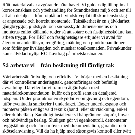
Rätt materialval är avgörande nära havet. Vi guidar dig till optimal
korrosionsklass och ytbehandling för Strandbadens miljö och ser till
att alla detaljer – från fotplåt och vindskiveplåt till skorstensbeslag –
är anpassade och korrekt monterade. Taksäkerhet är en självklarhet:
gångbryggor, glidskydd och snörasskydd dimensioneras och
monteras enligt gällande regler så att sotare och fastighetsskötare kan
arbeta tryggt. För BRF och fastighetsägare erbjuder vi avtal för
återkommande tillsyn, rengöring, målning och punktreparationer
som förlänger livslängden och minskar totalkostnaden. Privatkunder
kan självklart nyttja ROT-avdrag på arbetskostnaden.
Så arbetar vi – från besiktning till färdigt tak
Vårt arbetssätt är tydligt och effektivt. Vi börjar med en besiktning
där vi kontrollerar underlagstak, genomföringar och befintlig
avvattning. Därefter tar vi fram en åtgärdsplan med
materialrekommendation, kulör och profil samt en detaljerad
tidsplan. Under produktionen skyddar vi omgivning och egendom,
utför eventuella snickerier i underlaget, lägger underlagspapp och
monterar plåten enligt vald teknik (band- eller skivtäckning, enkel-
eller dubbelfals). Samtidigt installerar vi hängrännor, stuprör, huvar
och nödvändiga beslag. Slutligen gör vi egenkontroll, demonterar
byggställning och lämnar över med dokumentation, garantier och
skötselanvisning. Vill du ha hjälp med säsongsvis kontroll eller tvätt