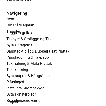
Navigering
Hem
Om Plåtslagaren
Tjänster
Lägga Tegeltak
Takbyte & Omläggning Tak
Byta Garagetak
Bandtäckt plåt & Dubbelfalsat Plåttak
Pappläggning & Takpapp
Takmålning & Måla Plåttak
Takskottning
Byta stuprör & Hängrännor
Plåtslageri
Installera Snörasskydd
Byta Fönsterbleck
Skorstensrenovering
Projekt