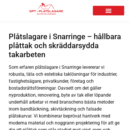
Plåtslagare i Snarringe – hållbara
plåttak och skräddarsydda
takarbeten
Som erfaren plåtslagare i Snarringe levererar vi
robusta, täta och estetiska taklösningar för industrier,
fastighetsägare, privatkunder, företag och
bostadsrättsföreningar. Oavsett om det gäller
nyproduktion, renovering, byte av tak eller löpande
underhåll arbetar vi med branschens bästa metoder
inom bandtäckning, skivtäckning och falsade
plåtskarvar. Vi kombinerar beprövat hantverk med
moderna material och noggrann projektering för att ge
dig ett plåttak som står stadigt mot vind, regn och