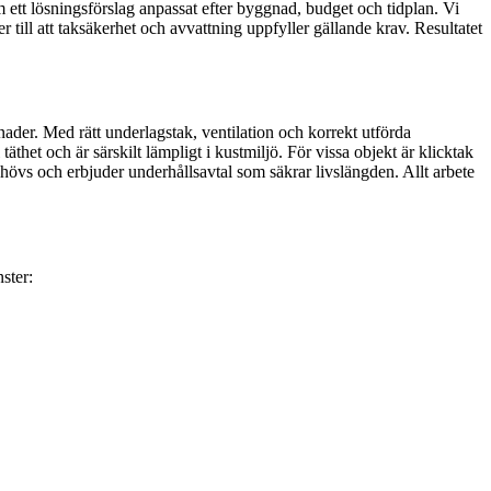
am ett lösningsförslag anpassat efter byggnad, budget och tidplan. Vi
 till att taksäkerhet och avvattning uppfyller gällande krav. Resultatet
ader. Med rätt underlagstak, ventilation och korrekt utförda
het och är särskilt lämpligt i kustmiljö. För vissa objekt är klicktak
ehövs och erbjuder underhållsavtal som säkrar livslängden. Allt arbete
ster: