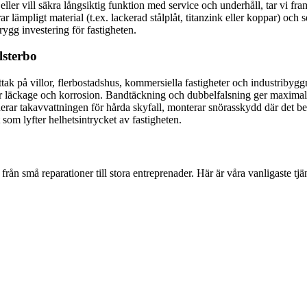
 eller vill säkra långsiktig funktion med service och underhåll, tar vi fr
ämpligt material (t.ex. lackerad stålplåt, titanzink eller koppar) och ser
trygg investering för fastigheten.
lsterbo
ak på villor, flerbostadshus, kommersiella fastigheter och industribyggn
r läckage och korrosion. Bandtäckning och dubbelfalsning ger maximal tät
onerar takavvattningen för hårda skyfall, monterar snörasskydd där det b
t som lyfter helhetsintrycket av fastigheten.
från små reparationer till stora entreprenader. Här är våra vanligaste tjän