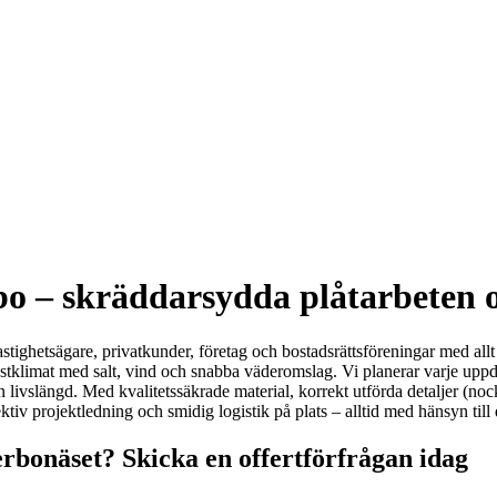
bo – skräddarsydda plåtarbeten o
astighetsägare, privatkunder, företag och bostadsrättsföreningar med allt
 kustklimat med salt, vind och snabba väderomslag. Vi planerar varje upp
ivslängd. Med kvalitetssäkrade material, korrekt utförda detaljer (noc
effektiv projektledning och smidig logistik på plats – alltid med hänsyn til
terbonäset? Skicka en offertförfrågan idag