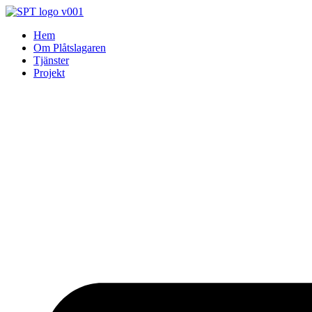
Skip
to
Hem
content
Om Plåtslagaren
Tjänster
Projekt