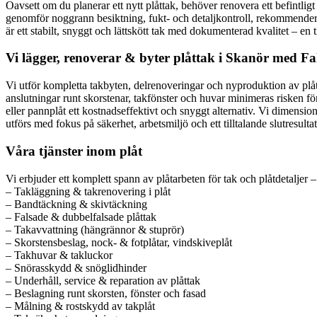
Oavsett om du planerar ett nytt plåttak, behöver renovera ett befintligt
genomför noggrann besiktning, fukt- och detaljkontroll, rekommenderar l
är ett stabilt, snyggt och lättskött tak med dokumenterad kvalitet – en 
Vi lägger, renoverar & byter plåttak i Skanör med Fa
Vi utför kompletta takbyten, delrenoveringar och nyproduktion av plått
anslutningar runt skorstenar, takfönster och huvar minimeras risken fö
eller pannplåt ett kostnadseffektivt och snyggt alternativ. Vi dimensi
utförs med fokus på säkerhet, arbetsmiljö och ett tilltalande slutresulta
Våra tjänster inom plåt
Vi erbjuder ett komplett spann av plåtarbeten för tak och plåtdetaljer – 
– Takläggning & takrenovering i plåt
– Bandtäckning & skivtäckning
– Falsade & dubbelfalsade plåttak
– Takavvattning (hängrännor & stuprör)
– Skorstensbeslag, nock- & fotplåtar, vindskiveplåt
– Takhuvar & takluckor
– Snörasskydd & snöglidhinder
– Underhåll, service & reparation av plåttak
– Beslagning runt skorsten, fönster och fasad
– Målning & rostskydd av takplåt