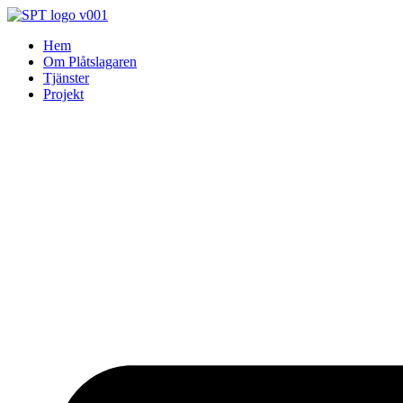
Skip
to
Hem
content
Om Plåtslagaren
Tjänster
Projekt