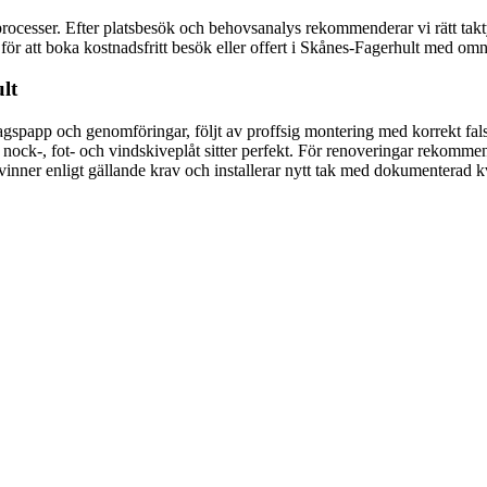
ocesser. Efter platsbesök och behovsanalys rekommenderar vi rätt takty
 för att boka kostnadsfritt besök eller offert i Skånes-Fagerhult med omn
lt
rlagspapp och genomföringar, följt av proffsig montering med korrekt fa
att nock-, fot- och vindskiveplåt sitter perfekt. För renoveringar rekomm
inner enligt gällande krav och installerar nytt tak med dokumenterad kvalit