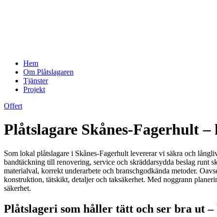
Hem
Om Plåtslagaren
Tjänster
Projekt
Offert
Plåtslagare Skånes-Fagerhult – h
Som lokal plåtslagare i Skånes-Fagerhult levererar vi säkra och långliva
bandtäckning till renovering, service och skräddarsydda beslag runt skor
materialval, korrekt underarbete och branschgodkända metoder. Oavsett 
konstruktion, tätskikt, detaljer och taksäkerhet. Med noggrann planeri
säkerhet.
Plåtslageri som håller tätt och ser bra ut –