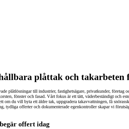
ållbara plåttak och takarbeten fö
de plåtlösningar till industrier, fastighetsägare, privatkunder, företag o
sten, fönster och fasad. Vårt fokus är ett tätt, väderbeständigt och estet
om du vill byta ett äldre tak, uppgradera takavvattningen, få snörasskydd
ng, tydliga offerter och dokumenterade egenkontroller skapar vi förutsä
 begär offert idag