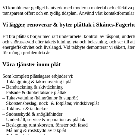
Vi kombinerar gediget hantverk med moderna material och effektiva pr
transparent offert och en tydlig tidsplan. Använd vårt kontaktformulär
Vi lägger, renoverar & byter plåttak i Skånes-Fagerhu
Ett bra plåttak börjar med rätt underarbete: kontroll av råspont, unde
och snörasskydd efter takets lutning, yta och belastning, och ser till 
energieffektivitet och livslängd. Vid takbyte demonterar vi säkert, återv
för många problemfria år.
Våra tjänster inom plåt
Som komplett plåtslagare erbjuder vi:
– Takläggning & takrenovering i plåt
– Bandtäckning & skivtäckning
– Falsade & dubbelfalsade plåttak
– Takavvattning (hängrännor & stuprör)
– Skorstensbeslag, nock- & fotplåtar, vindskiveplåt
– Takhuvar & takluckor
– Snörasskydd & snöglidhinder
– Underhåll, service & reparation av plåttak
– Beslagning runt skorsten, fönster och fasad
– Målning & rostskydd av takplåt