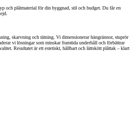
p och plåtmaterial för din byggnad, stil och budget. Du får en
ejd.
lsning, skarvning och tätning. Vi dimensionerar hängrännor, stuprör
enderar vi lösningar som minskar framtida underhåll och förbättrar
et. Resultatet är ett estetiskt, hållbart och lättskött plåttak – klart