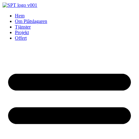
Skip
to
Hem
content
Om Plåtslagaren
Tjänster
Projekt
Offert