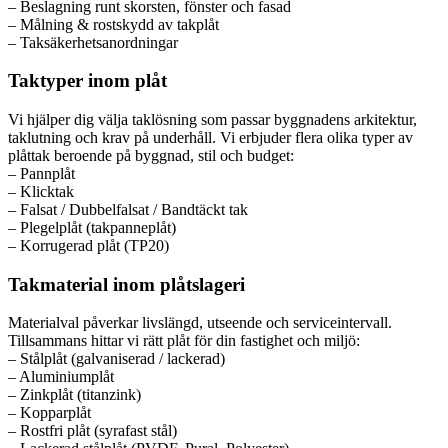
– Beslagning runt skorsten, fönster och fasad
– Målning & rostskydd av takplåt
– Taksäkerhetsanordningar
Taktyper inom plåt
Vi hjälper dig välja taklösning som passar byggnadens arkitektur,
taklutning och krav på underhåll. Vi erbjuder flera olika typer av
plåttak beroende på byggnad, stil och budget:
– Pannplåt
– Klicktak
– Falsat / Dubbelfalsat / Bandtäckt tak
– Plegelplåt (takpanneplåt)
– Korrugerad plåt (TP20)
Takmaterial inom plåtslageri
Materialval påverkar livslängd, utseende och serviceintervall.
Tillsammans hittar vi rätt plåt för din fastighet och miljö:
– Stålplåt (galvaniserad / lackerad)
– Aluminiumplåt
– Zinkplåt (titanzink)
– Kopparplåt
– Rostfri plåt (syrafast stål)