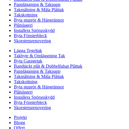
Pappläggning & Takpapp
Takmålning & Måla Plåttak
Takskottning
Byta stuprör & Hängrännor
Plåtslageri
Installera Snörasskydd
Byta Fönsterbleck
Skorstensrenovering
Lägga Tegeltak
Takbyte & Omläggning Tak
Byta Garagetak
Bandtäckt plåt & Dubbelfalsat Plåttak
Pappläggning & Takpapp
Takmålning & Måla Plåttak
Takskottning
Byta stuprör & Hängrännor
Plåtslageri
Installera Snörasskydd
Byta Fönsterbleck
Skorstensrenovering
Projekt
Blogg
Offert