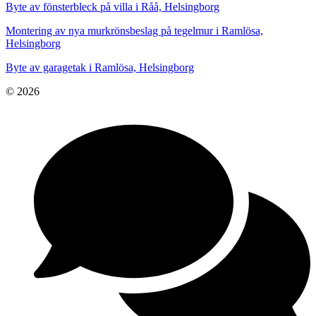
Byte av fönsterbleck på villa i Råå, Helsingborg
Montering av nya murkrönsbeslag på tegelmur i Ramlösa,
Helsingborg
Byte av garagetak i Ramlösa, Helsingborg
© 2026