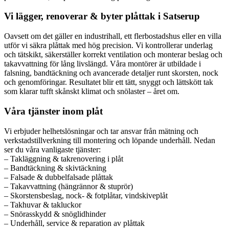
Vi lägger, renoverar & byter plåttak i Satserup
Oavsett om det gäller en industrihall, ett flerbostadshus eller en villa
utför vi säkra plåttak med hög precision. Vi kontrollerar underlag
och tätskikt, säkerställer korrekt ventilation och monterar beslag och
takavvattning för lång livslängd. Våra montörer är utbildade i
falsning, bandtäckning och avancerade detaljer runt skorsten, nock
och genomföringar. Resultatet blir ett tätt, snyggt och lättskött tak
som klarar tufft skånskt klimat och snölaster – året om.
Våra tjänster inom plåt
Vi erbjuder helhetslösningar och tar ansvar från mätning och
verkstadstillverkning till montering och löpande underhåll. Nedan
ser du våra vanligaste tjänster:
– Takläggning & takrenovering i plåt
– Bandtäckning & skivtäckning
– Falsade & dubbelfalsade plåttak
– Takavvattning (hängrännor & stuprör)
– Skorstensbeslag, nock- & fotplåtar, vindskiveplåt
– Takhuvar & takluckor
– Snörasskydd & snöglidhinder
– Underhåll, service & reparation av plåttak