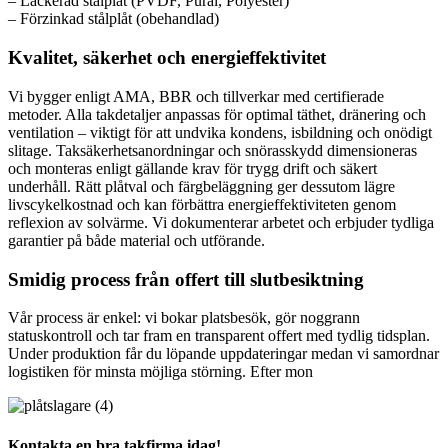
– Lackerad stålplåt (PVDF, Pural, Polyester)
– Förzinkad stålplåt (obehandlad)
Kvalitet, säkerhet och energieffektivitet
Vi bygger enligt AMA, BBR och tillverkar med certifierade
metoder. Alla takdetaljer anpassas för optimal täthet, dränering och
ventilation – viktigt för att undvika kondens, isbildning och onödigt
slitage. Taksäkerhetsanordningar och snörasskydd dimensioneras
och monteras enligt gällande krav för trygg drift och säkert
underhåll. Rätt plåtval och färgbeläggning ger dessutom lägre
livscykelkostnad och kan förbättra energieffektiviteten genom
reflexion av solvärme. Vi dokumenterar arbetet och erbjuder tydliga
garantier på både material och utförande.
Smidig process från offert till slutbesiktning
Vår process är enkel: vi bokar platsbesök, gör noggrann
statuskontroll och tar fram en transparent offert med tydlig tidsplan.
Under produktion får du löpande uppdateringar medan vi samordnar
logistiken för minsta möjliga störning. Efter mon
Kontakta en bra takfirma idag!