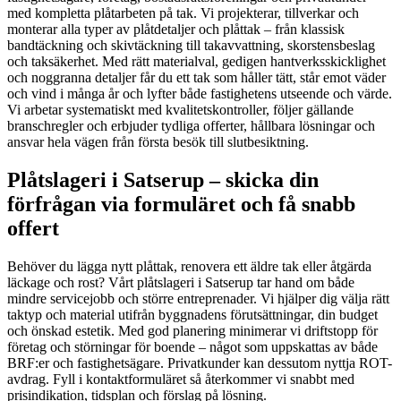
med kompletta plåtarbeten på tak. Vi projekterar, tillverkar och
monterar alla typer av plåtdetaljer och plåttak – från klassisk
bandtäckning och skivtäckning till takavvattning, skorstensbeslag
och taksäkerhet. Med rätt materialval, gedigen hantverksskicklighet
och noggranna detaljer får du ett tak som håller tätt, står emot väder
och vind i många år och lyfter både fastighetens utseende och värde.
Vi arbetar systematiskt med kvalitetskontroller, följer gällande
branschregler och erbjuder tydliga offerter, hållbara lösningar och
ansvar hela vägen från första besök till slutbesiktning.
Plåtslageri i Satserup – skicka din
förfrågan via formuläret och få snabb
offert
Behöver du lägga nytt plåttak, renovera ett äldre tak eller åtgärda
läckage och rost? Vårt plåtslageri i Satserup tar hand om både
mindre servicejobb och större entreprenader. Vi hjälper dig välja rätt
taktyp och material utifrån byggnadens förutsättningar, din budget
och önskad estetik. Med god planering minimerar vi driftstopp för
företag och störningar för boende – något som uppskattas av både
BRF:er och fastighetsägare. Privatkunder kan dessutom nyttja ROT-
avdrag. Fyll i kontaktformuläret så återkommer vi snabbt med
prisindikation, tidsplan och förslag på lösning.