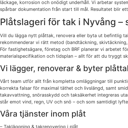
läckage, korrosion och onödigt underhåll. Vi arbetar system
spårbar dokumentation från start till mål. Resultatet blir 
Plåtslageri för tak i Nyvång –
Vill du lägga nytt plåttak, renovera eller byta ut befintlig
rekommenderar vi rätt metod (bandtäckning, skivtäckning, kli
För fastighetsägare, företag och BRF planerar vi arbetet fö
materialspecifikation och tidsplan – allt för att du tryggt s
Vi lägger, renoverar & byter plått
Vårt team utför allt från kompletta omläggningar till punk
korrekta falsar för maximal täthet och livslängd, samt smid
takavvattning, snörasskydd och taksäkerhet integreras uta
står emot vind, regn, UV och snö – och som samtidigt lyfter
Våra tjänster inom plåt
– Takläggning & takrenovering i plåt