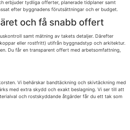
ch erbjuder tydliga offerter, planerade tidplaner samt
npassat efter byggnadens förutsättningar och er budget.
läret och få snabb offert
tuskontroll samt mätning av takets detaljer. Därefter
oppar eller rostfritt) utifrån byggnadstyp och arkitektur.
den. Du får en transparent offert med arbetsomfattning,
 skorsten. Vi behärskar bandtäckning och skivtäckning med
ärks med extra skydd och exakt beslagning. Vi ser till att
terialval och rostskyddande åtgärder får du ett tak som