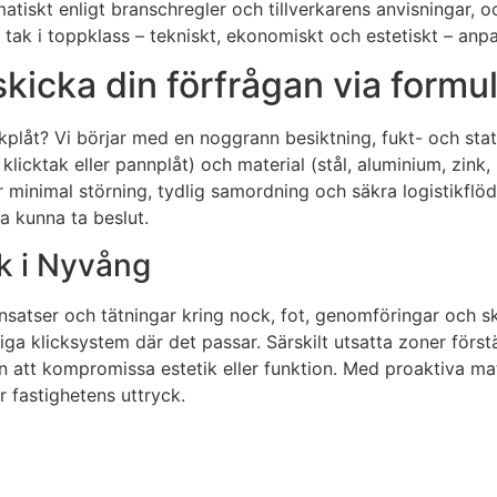
atiskt enligt branschregler och tillverkarens anvisningar, o
ett tak i toppklass – tekniskt, ekonomiskt och estetiskt – a
 skicka din förfrågan via formu
 takplåt? Vi börjar med en noggrann besiktning, fukt- och sta
cktak eller pannplåt) och material (stål, aluminium, zink, k
r minimal störning, tydlig samordning och säkra logistikflö
ka kunna ta beslut.
ak i Nyvång
tinsatser och tätningar kring nock, fot, genomföringar och
iga klicksystem där det passar. Särskilt utsatta zoner först
n att kompromissa estetik eller funktion. Med proaktiva ma
 fastighetens uttryck.