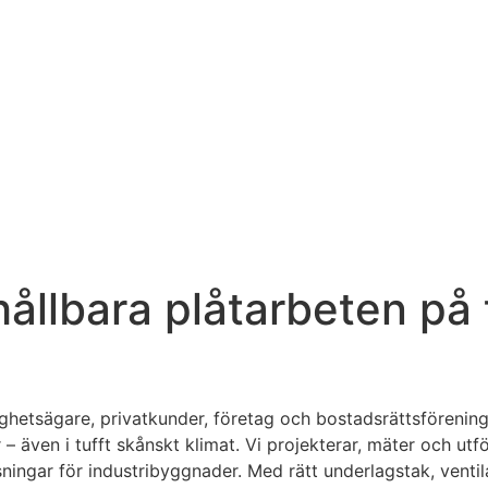
ållbara plåtarbeten på t
tighetsägare, privatkunder, företag och bostadsrättsförenin
r – även i tufft skånskt klimat. Vi projekterar, mäter och u
ösningar för industribyggnader. Med rätt underlagstak, ventil