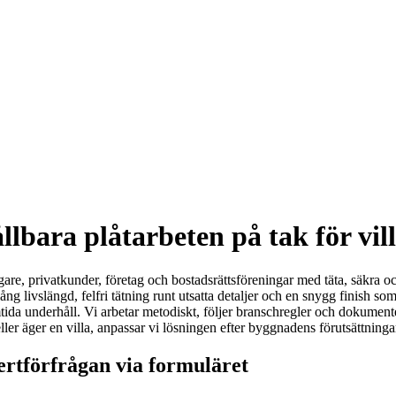
ållbara plåtarbeten på tak för vi
sägare, privatkunder, företag och bostadsrättsföreningar med täta, säkra 
ång livslängd, felfri tätning runt utsatta detaljer och en snygg finish som
ida underhåll. Vi arbetar metodiskt, följer branschregler och dokumentera
ller äger en villa, anpassar vi lösningen efter byggnadens förutsättningar
ffertförfrågan via formuläret