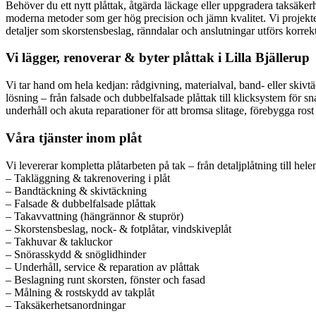
Behöver du ett nytt plåttak, åtgärda läckage eller uppgradera taksäker
moderna metoder som ger hög precision och jämn kvalitet. Vi projektera
detaljer som skorstensbeslag, ränndalar och anslutningar utförs korrek
Vi lägger, renoverar & byter plåttak i Lilla Bjällerup
Vi tar hand om hela kedjan: rådgivning, materialval, band- eller skivt
lösning – från falsade och dubbelfalsade plåttak till klicksystem för s
underhåll och akuta reparationer för att bromsa slitage, förebygga rost 
Våra tjänster inom plåt
Vi levererar kompletta plåtarbeten på tak – från detaljplåtning till hel
– Takläggning & takrenovering i plåt
– Bandtäckning & skivtäckning
– Falsade & dubbelfalsade plåttak
– Takavvattning (hängrännor & stuprör)
– Skorstensbeslag, nock- & fotplåtar, vindskiveplåt
– Takhuvar & takluckor
– Snörasskydd & snöglidhinder
– Underhåll, service & reparation av plåttak
– Beslagning runt skorsten, fönster och fasad
– Målning & rostskydd av takplåt
– Taksäkerhetsanordningar