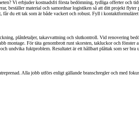
heten? Vi erbjuder kostnadsfri första bedömning, tydliga offerter och ti
r, beställer material och samordnar logistiken så att ditt projekt flyter
t, får du ett tak som är både vackert och robust. Fyll i kontaktformuläre
äckning, plåtdetaljer, takavvattning och slutkontroll. Vid renovering be
nabb montage. För täta genombrott runt skorsten, takluckor och fönster a
och undvika fuktproblem. Resultatet är ett hållbart plåttak som ser bra ut
entreprenad. Alla jobb utförs enligt gällande branschregler och med fokus 