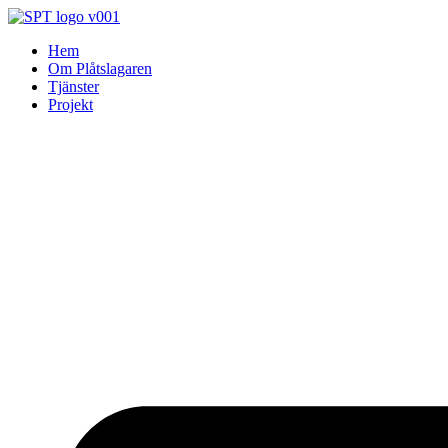
Skip
to
Hem
content
Om Plåtslagaren
Tjänster
Projekt