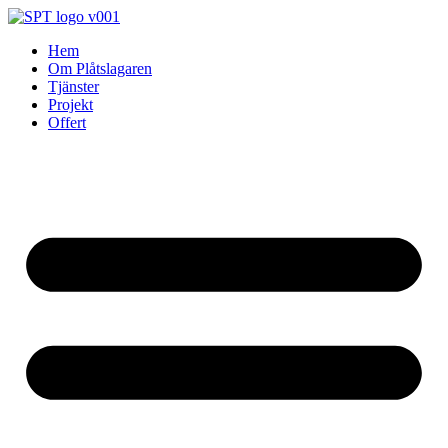
Skip
to
Hem
content
Om Plåtslagaren
Tjänster
Projekt
Offert