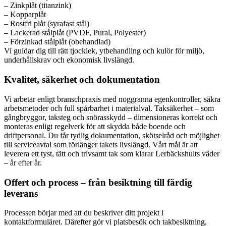
– Zinkplåt (titanzink)
– Kopparplåt
– Rostfri plåt (syrafast stål)
– Lackerad stålplåt (PVDF, Pural, Polyester)
– Förzinkad stålplåt (obehandlad)
Vi guidar dig till rätt tjocklek, ytbehandling och kulör för miljö,
underhållskrav och ekonomisk livslängd.
Kvalitet, säkerhet och dokumentation
Vi arbetar enligt branschpraxis med noggranna egenkontroller, säkra
arbetsmetoder och full spårbarhet i materialval. Taksäkerhet – som
gångbryggor, taksteg och snörasskydd – dimensioneras korrekt och
monteras enligt regelverk för att skydda både boende och
driftpersonal. Du får tydlig dokumentation, skötselråd och möjlighet
till serviceavtal som förlänger takets livslängd. Vårt mål är att
leverera ett tyst, tätt och trivsamt tak som klarar Lerbäckshults väder
– år efter år.
Offert och process – från besiktning till färdig
leverans
Processen börjar med att du beskriver ditt projekt i
kontaktformuläret. Därefter gör vi platsbesök och takbesiktning,