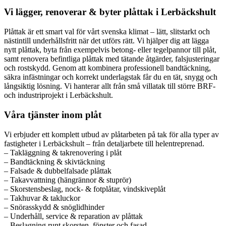
Vi lägger, renoverar & byter plåttak i Lerbäckshult
Plåttak är ett smart val för vårt svenska klimat – lätt, slitstarkt och
nästintill underhållsfritt när det utförs rätt. Vi hjälper dig att lägga
nytt plåttak, byta från exempelvis betong- eller tegelpannor till plåt,
samt renovera befintliga plåttak med tätande åtgärder, falsjusteringar
och rostskydd. Genom att kombinera professionell bandtäckning,
säkra infästningar och korrekt underlagstak får du en tät, snygg och
långsiktig lösning. Vi hanterar allt från små villatak till större BRF-
och industriprojekt i Lerbäckshult.
Våra tjänster inom plåt
Vi erbjuder ett komplett utbud av plåtarbeten på tak för alla typer av
fastigheter i Lerbäckshult – från detaljarbete till helentreprenad.
– Takläggning & takrenovering i plåt
– Bandtäckning & skivtäckning
– Falsade & dubbelfalsade plåttak
– Takavvattning (hängrännor & stuprör)
– Skorstensbeslag, nock- & fotplåtar, vindskiveplåt
– Takhuvar & takluckor
– Snörasskydd & snöglidhinder
– Underhåll, service & reparation av plåttak
– Beslagning runt skorsten, fönster och fasad