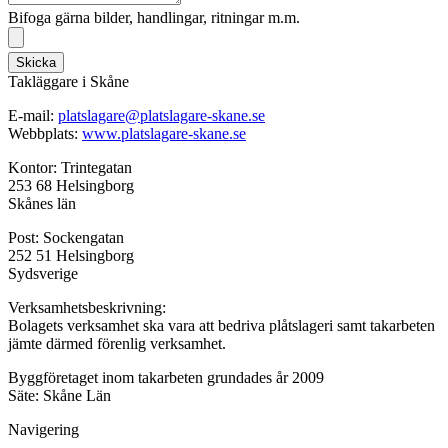
Bifoga gärna bilder, handlingar, ritningar m.m.
Skicka
Takläggare i Skåne
E-mail:
platslagare@platslagare-skane.se
Webbplats:
www.platslagare-skane.se
Kontor: Trintegatan
253 68 Helsingborg
Skånes län
Post: Sockengatan
252 51 Helsingborg
Sydsverige
Verksamhetsbeskrivning:
Bolagets verksamhet ska vara att bedriva plåtslageri samt takarbeten
jämte därmed förenlig verksamhet.
Byggföretaget inom takarbeten grundades år 2009
Säte: Skåne Län
Navigering