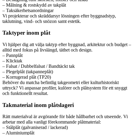
– Målning & rostskydd av takplåt
– Taksäkerhetsanordningar
Vi projekterar och skräddarsyr lösningen efter byggnadstyp,
taklutning, vind- och snözon samt estetik.
Taktyper inom plåt
Vi hjälper dig att välja taktyp efter byggnad, arkitektur och budget –
alltid med fokus på livslängd, täthet och design.
– Pannplåt
– Klicktak
– Falsat / Dubbelfalsat / Bandtäckt tak
– Plegelplåt (takpanneplåt)
– Korrugerad plåt (TP20)
Behöver du matcha befintlig takgeometri eller kulturhistoriskt
uttryck? Vi anpassar profiler, kulörer och plåtsystem för ett snyggt
och funktionellt resultat.
Takmaterial inom plåtslageri
Rätt materialval är avgörande för både hållbarhet och utseende. Vi
arbetar med alla vanligt förekommande plåtmaterial:
– Stålplåt (galvaniserad / lackerad)
– Aluminiumplåt