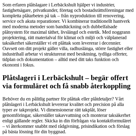
Som erfaren plåtslagare i Lerbäckshult hjälper vi industrier,
fastighetsägare, privatkunder, företag och bostadsrättsföreningar med
kompletta plåtarbeten på tak – från nyproduktion till renovering,
service och akuta reparationer. Vi kombinerar traditionellt hantverk
med moderna metoder som bandtäckning och dubbelfalsade
plåtsystem för maximal täthet, livslängd och estetik. Med noggrann
projektering, rätt materialval för klimat och miljö och välplanerad
taksäkerhet säkerställer vi ett plåttak som levererar i decennier.
Oavsett om ditt projekt gäller villa, radhuslänga, större fastighet eller
industrihall arbetar vi strukturerat med besiktning, tydliga offerter,
tidplan och dokumentation – alltid med ditt taks funktion och
ekonomi i fokus.
Plåtslageri i Lerbäckshult – begär offert
via formuläret och få snabb återkoppling
Behöver du en pålitlig partner för plåttak eller plåtdetaljer? Vårt
plåtslageri i Lerbäckshult levererar kvalitet och precision på alla
typer av takprojekt. Vi dimensionerar rätt takplåt, löser
genomföringar, säkerställer takavvattning och monterar taksäkerhet
enligt gällande regler. Skicka in din förfrågan via kontaktformuläret
– vi återkommer snabbt med rådgivning, prisindikation och förslag
på bästa lösning för din byggnad.