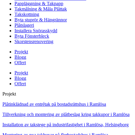
Pappläggning & Takpapp
Takmålning & Måla Plåttak
Takskottning
Byta stuprör & Hängrännor
Plåtslageri
Installera Snörasskydd
Byta Fönsterbleck
Skorstensrenovering
Projekt
Blogg
Offert
Projekt
Blogg
Offert
Projekt
Plåtinklädnad av entrétak på bostadsrättshus i Ramlösa
Tillverkning och montering av plåtbeslag kring takkupor i Ramlösa
Installation av takstege på industrifastighet i Ramlösa, Helsingborg
Montering av nya takhuvar på flerbostadshus i Ramlösa