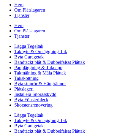
Hem
Om Plåtslagaren
Tjänster
Hem
Om Plåtslagaren
Tjänster
Lägga Tegeltak
Takbyte & Omläggning Tak
Byta Garagetak
Bandtäckt plåt & Dubbelfalsat Plåttak
Pappläggning & Takpapp
Takmålning & Måla Plåttak
Takskottning
Byta stuprör & Hängrännor
Plåtslageri
Installera Snörasskydd
Byta Fönsterbleck
Skorstensrenovering
Lägga Tegeltak
Takbyte & Omläggning Tak
Byta Garagetak
Bandtäckt plåt & Dubbelfalsat Plåttak