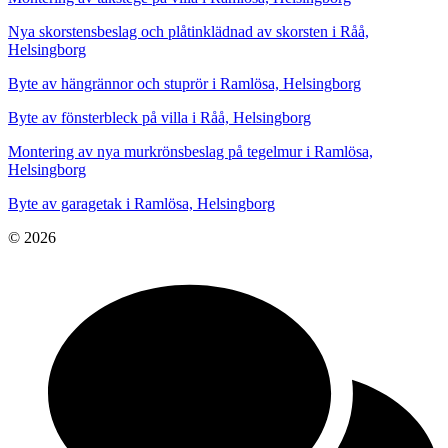
Nya skorstensbeslag och plåtinklädnad av skorsten i Råå,
Helsingborg
Byte av hängrännor och stuprör i Ramlösa, Helsingborg
Byte av fönsterbleck på villa i Råå, Helsingborg
Montering av nya murkrönsbeslag på tegelmur i Ramlösa,
Helsingborg
Byte av garagetak i Ramlösa, Helsingborg
© 2026