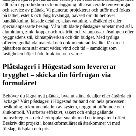
allt från nyproduktion och omläggning till avancerade renoveringar
och service av plåttak. Vi planerar, projekterar och utför med fokus
på täthet, estetik och lång livslängd, oavsett om du behöver
bandtäckning, falsade detaljer, takavvattning, snösäkerhet eller
specialanpassade beslag. Våra utbildade plåtslagare arbetar med stål,
aluminium, zink, koppar och rostfritt, och vi anpassar lösningen efter
byggnadens stil, klimatpåverkan och din budget. Med tydliga
offerter, godkända material och dokumenterad kvalitet får du ett
plåtarbete som står emot väder, vind och tid – samtidigt som
fastigheten höjer både funktion och värde.
Plåtslageri i Högestad som levererar
trygghet – skicka din förfrågan via
formuläret
Behöver du lägga nytt plåttak, byta ut slitna detaljer eller åtgärda ett
läckage? Vårt plåtslageri i Högestad tar hand om hela processen:
besiktning, rekommendation av system, noggrant utförande och
slutkontroll. Vi arbetar effektivt, säkert och enligt gällande
branschregler – och återkopplar snabbt med en transparent offert.
Beskriv ditt projekt i kontaktformuläret så återkommer vi med
förslag, tidsplan och pris.