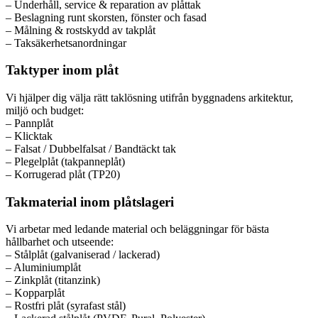
– Underhåll, service & reparation av plåttak
– Beslagning runt skorsten, fönster och fasad
– Målning & rostskydd av takplåt
– Taksäkerhetsanordningar
Taktyper inom plåt
Vi hjälper dig välja rätt taklösning utifrån byggnadens arkitektur,
miljö och budget:
– Pannplåt
– Klicktak
– Falsat / Dubbelfalsat / Bandtäckt tak
– Plegelplåt (takpanneplåt)
– Korrugerad plåt (TP20)
Takmaterial inom plåtslageri
Vi arbetar med ledande material och beläggningar för bästa
hållbarhet och utseende:
– Stålplåt (galvaniserad / lackerad)
– Aluminiumplåt
– Zinkplåt (titanzink)
– Kopparplåt
– Rostfri plåt (syrafast stål)