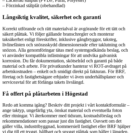
– Lackerad stålplåt (PVDF, Pural, Polyester)
– Förzinkad stålplåt (obehandlad)
Långsiktig kvalitet, säkerhet och garanti
Korrekt utförande och rätt materialval är avgörande för ett tätt och
säkert plåttak. Vi följer gällande branschregler och monterar
taksäkerhet enligt föreskrifter, inklusive gångbryggor, taksteg,
livlinefästen och snörasskydd dimensionerade efter taklutning och
snözon. Alla genomföringar tätas med systemgodkända beslag, och
vi använder kompatibla infästningar för att undvika galvanisk
korrosion. Du får dokumentation, skötselråd och garanti på både
material och arbete. För privatkunder hanterar vi ROT-avdraget på
arbetskostnaden – enkelt och smidigt direkt på fakturan. För BRF,
företag och fastighetsägare erbjuder vi även underhållsplaner och
serviceavtal för att förlänga takets livslängd.
Få offert på plåtarbeten i Högestad
Redo att komma igång? Beskriv ditt projekt i vårt kontaktformulär –
ange taktyp, ungefärlig yta, önskat material och eventuella foton
eller ritningar. Vi återkommer med tidsram, kostnadsförslag och
rekommendationer som passar just din fastighet. Oavsett om det
gäller villa, industribyggnad, kommersiell fastighet eller BRF hjälper
vi dig till ett tryggt, hållbart och snyggt plåttak som håller i längden.