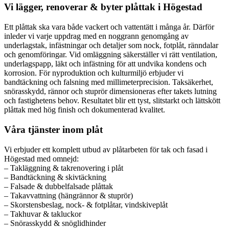
Vi lägger, renoverar & byter plåttak i Högestad
Ett plåttak ska vara både vackert och vattentätt i många år. Därför
inleder vi varje uppdrag med en noggrann genomgång av
underlagstak, infästningar och detaljer som nock, fotplåt, ränndalar
och genomföringar. Vid omläggning säkerställer vi rätt ventilation,
underlagspapp, läkt och infästning för att undvika kondens och
korrosion. För nyproduktion och kulturmiljö erbjuder vi
bandtäckning och falsning med millimeterprecision. Taksäkerhet,
snörasskydd, rännor och stuprör dimensioneras efter takets lutning
och fastighetens behov. Resultatet blir ett tyst, slitstarkt och lättskött
plåttak med hög finish och dokumenterad kvalitet.
Våra tjänster inom plåt
Vi erbjuder ett komplett utbud av plåtarbeten för tak och fasad i
Högestad med omnejd:
– Takläggning & takrenovering i plåt
– Bandtäckning & skivtäckning
– Falsade & dubbelfalsade plåttak
– Takavvattning (hängrännor & stuprör)
– Skorstensbeslag, nock- & fotplåtar, vindskiveplåt
– Takhuvar & takluckor
– Snörasskydd & snöglidhinder