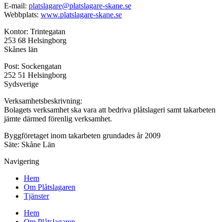
E-mail:
platslagare@platslagare-skane.se
Webbplats:
www.platslagare-skane.se
Kontor: Trintegatan
253 68 Helsingborg
Skånes län
Post: Sockengatan
252 51 Helsingborg
Sydsverige
Verksamhetsbeskrivning:
Bolagets verksamhet ska vara att bedriva plåtslageri samt takarbeten
jämte därmed förenlig verksamhet.
Byggföretaget inom takarbeten grundades år 2009
Säte: Skåne Län
Navigering
Hem
Om Plåtslagaren
Tjänster
Hem
Om Plåtslagaren