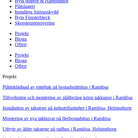
Byta stuprör & Hängrännor
Plåtslageri
Installera Snörasskydd
Byta Fönsterbleck
Skorstensrenovering
Projekt
Blogg
Offert
Projekt
Blogg
Offert
Projekt
Plåtinklädnad av entrétak på bostadsrättshus i Ramlösa
Tillverkning och montering av plåtbeslag kring takkupor i Ramlösa
Installation av takstege på industrifastighet i Ramlösa, Helsingborg
Montering av nya takhuvar på flerbostadshus i Ramlösa
Utbyte av äldre takstege på radhus i Ramlösa, Helsingborg