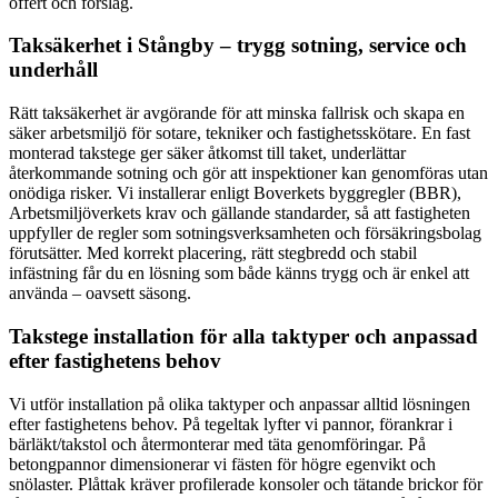
offert och förslag.
Taksäkerhet i Stångby – trygg sotning, service och
underhåll
Rätt taksäkerhet är avgörande för att minska fallrisk och skapa en
säker arbetsmiljö för sotare, tekniker och fastighetsskötare. En fast
monterad takstege ger säker åtkomst till taket, underlättar
återkommande sotning och gör att inspektioner kan genomföras utan
onödiga risker. Vi installerar enligt Boverkets byggregler (BBR),
Arbetsmiljöverkets krav och gällande standarder, så att fastigheten
uppfyller de regler som sotningsverksamheten och försäkringsbolag
förutsätter. Med korrekt placering, rätt stegbredd och stabil
infästning får du en lösning som både känns trygg och är enkel att
använda – oavsett säsong.
Takstege installation för alla taktyper och anpassad
efter fastighetens behov
Vi utför installation på olika taktyper och anpassar alltid lösningen
efter fastighetens behov. På tegeltak lyfter vi pannor, förankrar i
bärläkt/takstol och återmonterar med täta genomföringar. På
betongpannor dimensionerar vi fästen för högre egenvikt och
snölaster. Plåttak kräver profilerade konsoler och tätande brickor för