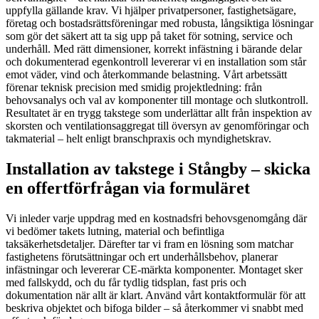
uppfylla gällande krav. Vi hjälper privatpersoner, fastighetsägare,
företag och bostadsrättsföreningar med robusta, långsiktiga lösningar
som gör det säkert att ta sig upp på taket för sotning, service och
underhåll. Med rätt dimensioner, korrekt infästning i bärande delar
och dokumenterad egenkontroll levererar vi en installation som står
emot väder, vind och återkommande belastning. Vårt arbetssätt
förenar teknisk precision med smidig projektledning: från
behovsanalys och val av komponenter till montage och slutkontroll.
Resultatet är en trygg takstege som underlättar allt från inspektion av
skorsten och ventilationsaggregat till översyn av genomföringar och
takmaterial – helt enligt branschpraxis och myndighetskrav.
Installation av takstege i Stångby – skicka
en offertförfrågan via formuläret
Vi inleder varje uppdrag med en kostnadsfri behovsgenomgång där
vi bedömer takets lutning, material och befintliga
taksäkerhetsdetaljer. Därefter tar vi fram en lösning som matchar
fastighetens förutsättningar och ert underhållsbehov, planerar
infästningar och levererar CE-märkta komponenter. Montaget sker
med fallskydd, och du får tydlig tidsplan, fast pris och
dokumentation när allt är klart. Använd vårt kontaktformulär för att
beskriva objektet och bifoga bilder – så återkommer vi snabbt med