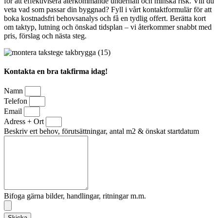
för att effektivisera återkommande underhåll och minska risk. Vill du
veta vad som passar din byggnad? Fyll i vårt kontaktformulär för att
boka kostnadsfri behovsanalys och få en tydlig offert. Berätta kort
om taktyp, lutning och önskad tidsplan – vi återkommer snabbt med
pris, förslag och nästa steg.
Kontakta en bra takfirma idag!
Namn
Telefon
Email
Adress + Ort
Beskriv ert behov, förutsättningar, antal m2 & önskat startdatum
Bifoga gärna bilder, handlingar, ritningar m.m.
Skicka