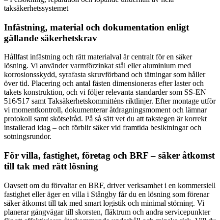
taksäkerhetssystemet
Infästning, material och dokumentation enligt
gällande säkerhetskrav
Hållfast infästning och rätt materialval är centralt för en säker
lösning. Vi använder varmförzinkat stål eller aluminium med
korrosionsskydd, syrafasta skruvförband och tätningar som håller
över tid. Placering och antal fästen dimensioneras efter laster och
takets konstruktion, och vi följer relevanta standarder som SS-EN
516/517 samt Taksäkerhetskommitténs riktlinjer. Efter montage utför
vi momentkontroll, dokumenterar åtdragningsmoment och lämnar
protokoll samt skötselråd. På så sätt vet du att takstegen är korrekt
installerad idag – och förblir säker vid framtida besiktningar och
sotningsrundor.
För villa, fastighet, företag och BRF – säker åtkomst
till tak med rätt lösning
Oavsett om du förvaltar en BRF, driver verksamhet i en kommersiell
fastighet eller äger en villa i Stångby får du en lösning som förenar
säker åtkomst till tak med smart logistik och minimal störning. Vi
planerar gångvägar till skorsten, fläktrum och andra servicepunkter