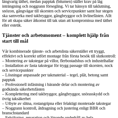
långvarig täthet, medan papptak (bitumen) ställer krav på låg
inträngning och noggrann försegling. Vi tar hänsyn till taklutning,
snözon, gångvägar till skorsten och servicepunkter samt hur stegen
ska samverka med takbryggor, gångbryggor och livlinefästen. Allt
för att skapa säker åtkomst till tak utan att kompromissa med täthet
eller estetik.
Tjänster och arbetsmoment – komplett hjälp från
start till mål
Vår kombinerade tjänste- och arbetslista säkerställer ett tryggt,
effektivt och korrekt utfört montage från första besök till slutkontroll:
– Montering av takstegar på villor, flerbostadshus och industrihallar
– Installation av fasta takstegar för trygg passage till skorsten, nock
och servicepunkter
– Lösningar anpassade per takmaterial – tegel, plåt, betong samt
papptak
– Professionell infästning i bärande delar och montering av
godkända säkerhetsfästen
– Komplettering med takbryggor, gångbryggor, snörasskydd och
övrig taksäkerhet
– Utbyte av slitna, rostangripna eller felaktigt monterade takstegar
– Noggrann kontroll, åtdragning och justering enligt BBR och
branschstandard
– Felsökning, reparation och löpande underhåll av hela