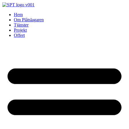
Skip
to
Hem
content
Om Plåtslagaren
Tjänster
Projekt
Offert