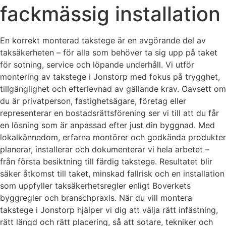
fackmässig installation
En korrekt monterad takstege är en avgörande del av
taksäkerheten – för alla som behöver ta sig upp på taket
för sotning, service och löpande underhåll. Vi utför
montering av takstege i Jonstorp med fokus på trygghet,
tillgänglighet och efterlevnad av gällande krav. Oavsett om
du är privatperson, fastighetsägare, företag eller
representerar en bostadsrättsförening ser vi till att du får
en lösning som är anpassad efter just din byggnad. Med
lokalkännedom, erfarna montörer och godkända produkter
planerar, installerar och dokumenterar vi hela arbetet –
från första besiktning till färdig takstege. Resultatet blir
säker åtkomst till taket, minskad fallrisk och en installation
som uppfyller taksäkerhetsregler enligt Boverkets
byggregler och branschpraxis. När du vill montera
takstege i Jonstorp hjälper vi dig att välja rätt infästning,
rätt längd och rätt placering, så att sotare, tekniker och