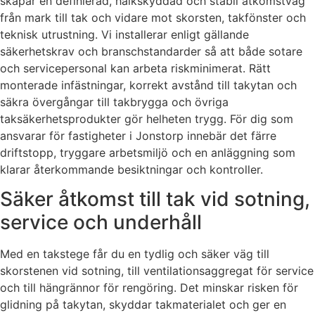
skapar en definierad, halkskyddad och stabil åtkomstväg
från mark till tak och vidare mot skorsten, takfönster och
teknisk utrustning. Vi installerar enligt gällande
säkerhetskrav och branschstandarder så att både sotare
och servicepersonal kan arbeta riskminimerat. Rätt
monterade infästningar, korrekt avstånd till takytan och
säkra övergångar till takbrygga och övriga
taksäkerhetsprodukter gör helheten trygg. För dig som
ansvarar för fastigheter i Jonstorp innebär det färre
driftstopp, tryggare arbetsmiljö och en anläggning som
klarar återkommande besiktningar och kontroller.
Säker åtkomst till tak vid sotning,
service och underhåll
Med en takstege får du en tydlig och säker väg till
skorstenen vid sotning, till ventilationsaggregat för service
och till hängrännor för rengöring. Det minskar risken för
glidning på takytan, skyddar takmaterialet och ger en