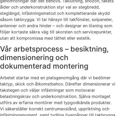
genomföringar där det behövs. Taklutning, snözon, takets
ålder och underkonstruktion styr val av stegbredd,
steglängd, infästningsmetod och kompletterande skydd
såsom takbrygga. Vi tar hänsyn till takfönster, solpaneler,
antenner och andra hinder – och designar en lösning som
följer kortaste säkra väg till skorsten och servicepunkter,
utan att kompromissa med täthet eller estetik.
Vår arbetsprocess – besiktning,
dimensionering och
dokumenterad montering
Arbetet startar med en platsgenomgång där vi bedömer
taktyp, skick och åtkomstbehov. Därefter dimensionerar vi
takstegen och väljer infästningar som motsvarar
belastningskrav och underkonstruktion. Själva montaget
utförs av erfarna montörer med typgodkända produkter.
Vi säkerställer korrekt centrumavstånd, uppriktning och
infästningsmoment, samt tydliga övergångar till takbrygga