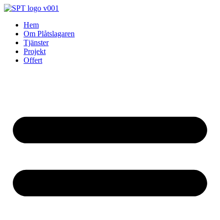
Skip
to
Hem
content
Om Plåtslagaren
Tjänster
Projekt
Offert