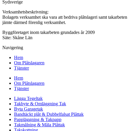
Sydsverige
Verksamhetsbeskrivning:
Bolagets verksamhet ska vara att bedriva plåtslageri samt takarbeten
jämte därmed förenlig verksamhet.
Byggföretaget inom takarbeten grundades år 2009
Säte: Skåne Län
Navigering
Hem
Om Plåtslagaren
Tjänster
Hem
Om Plåtslagaren
Tjänster
Lägga Tegeltak
Takbyte & Omläggning Tak
Byta Garagetak
Bandtäckt plåt & Dubbelfalsat Plåttak
Pappläggning & Takpapp
Takmålning & Måla Plåttak
Takskottning