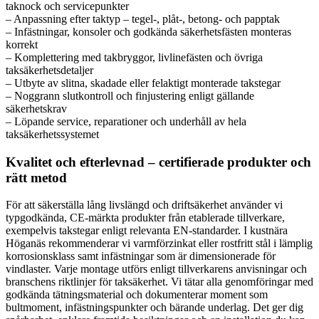
taknock och servicepunkter
– Anpassning efter taktyp – tegel-, plåt-, betong- och papptak
– Infästningar, konsoler och godkända säkerhetsfästen monteras
korrekt
– Komplettering med takbryggor, livlinefästen och övriga
taksäkerhetsdetaljer
– Utbyte av slitna, skadade eller felaktigt monterade takstegar
– Noggrann slutkontroll och finjustering enligt gällande
säkerhetskrav
– Löpande service, reparationer och underhåll av hela
taksäkerhetssystemet
Kvalitet och efterlevnad – certifierade produkter och
rätt metod
För att säkerställa lång livslängd och driftsäkerhet använder vi
typgodkända, CE-märkta produkter från etablerade tillverkare,
exempelvis takstegar enligt relevanta EN-standarder. I kustnära
Höganäs rekommenderar vi varmförzinkat eller rostfritt stål i lämplig
korrosionsklass samt infästningar som är dimensionerade för
vindlaster. Varje montage utförs enligt tillverkarens anvisningar och
branschens riktlinjer för taksäkerhet. Vi tätar alla genomföringar med
godkända tätningsmaterial och dokumenterar moment som
bultmoment, infästningspunkter och bärande underlag. Det ger dig