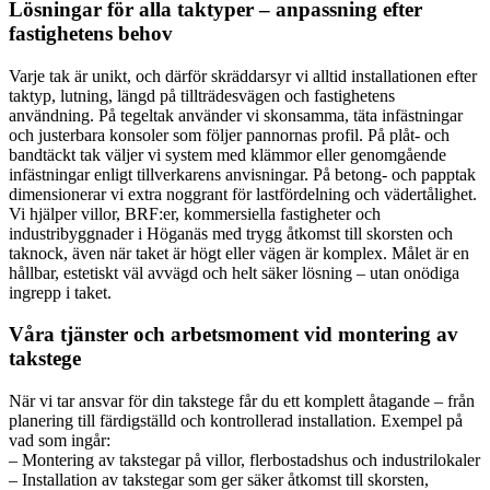
Lösningar för alla taktyper – anpassning efter
fastighetens behov
Varje tak är unikt, och därför skräddarsyr vi alltid installationen efter
taktyp, lutning, längd på tillträdesvägen och fastighetens
användning. På tegeltak använder vi skonsamma, täta infästningar
och justerbara konsoler som följer pannornas profil. På plåt- och
bandtäckt tak väljer vi system med klämmor eller genomgående
infästningar enligt tillverkarens anvisningar. På betong- och papptak
dimensionerar vi extra noggrant för lastfördelning och vädertålighet.
Vi hjälper villor, BRF:er, kommersiella fastigheter och
industribyggnader i Höganäs med trygg åtkomst till skorsten och
taknock, även när taket är högt eller vägen är komplex. Målet är en
hållbar, estetiskt väl avvägd och helt säker lösning – utan onödiga
ingrepp i taket.
Våra tjänster och arbetsmoment vid montering av
takstege
När vi tar ansvar för din takstege får du ett komplett åtagande – från
planering till färdigställd och kontrollerad installation. Exempel på
vad som ingår:
– Montering av takstegar på villor, flerbostadshus och industrilokaler
– Installation av takstegar som ger säker åtkomst till skorsten,