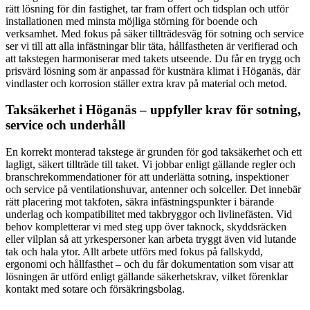
rätt lösning för din fastighet, tar fram offert och tidsplan och utför
installationen med minsta möjliga störning för boende och
verksamhet. Med fokus på säker tillträdesväg för sotning och service
ser vi till att alla infästningar blir täta, hållfastheten är verifierad och
att takstegen harmoniserar med takets utseende. Du får en trygg och
prisvärd lösning som är anpassad för kustnära klimat i Höganäs, där
vindlaster och korrosion ställer extra krav på material och metod.
Taksäkerhet i Höganäs – uppfyller krav för sotning,
service och underhåll
En korrekt monterad takstege är grunden för god taksäkerhet och ett
lagligt, säkert tillträde till taket. Vi jobbar enligt gällande regler och
branschrekommendationer för att underlätta sotning, inspektioner
och service på ventilationshuvar, antenner och solceller. Det innebär
rätt placering mot takfoten, säkra infästningspunkter i bärande
underlag och kompatibilitet med takbryggor och livlinefästen. Vid
behov kompletterar vi med steg upp över taknock, skyddsräcken
eller vilplan så att yrkespersoner kan arbeta tryggt även vid lutande
tak och hala ytor. Allt arbete utförs med fokus på fallskydd,
ergonomi och hållfasthet – och du får dokumentation som visar att
lösningen är utförd enligt gällande säkerhetskrav, vilket förenklar
kontakt med sotare och försäkringsbolag.