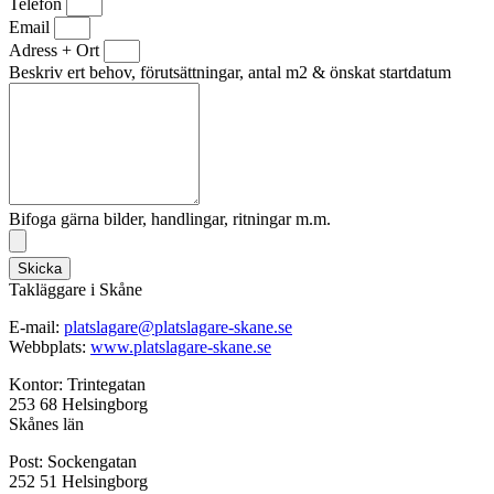
Telefon
Email
Adress + Ort
Beskriv ert behov, förutsättningar, antal m2 & önskat startdatum
Bifoga gärna bilder, handlingar, ritningar m.m.
Skicka
Takläggare i Skåne
E-mail:
platslagare@platslagare-skane.se
Webbplats:
www.platslagare-skane.se
Kontor: Trintegatan
253 68 Helsingborg
Skånes län
Post: Sockengatan
252 51 Helsingborg