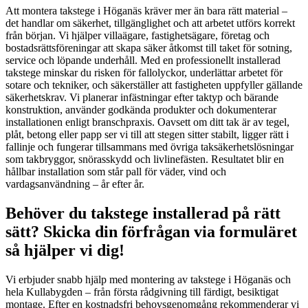
Att montera takstege i Höganäs kräver mer än bara rätt material –
det handlar om säkerhet, tillgänglighet och att arbetet utförs korrekt
från början. Vi hjälper villaägare, fastighetsägare, företag och
bostadsrättsföreningar att skapa säker åtkomst till taket för sotning,
service och löpande underhåll. Med en professionellt installerad
takstege minskar du risken för fallolyckor, underlättar arbetet för
sotare och tekniker, och säkerställer att fastigheten uppfyller gällande
säkerhetskrav. Vi planerar infästningar efter taktyp och bärande
konstruktion, använder godkända produkter och dokumenterar
installationen enligt branschpraxis. Oavsett om ditt tak är av tegel,
plåt, betong eller papp ser vi till att stegen sitter stabilt, ligger rätt i
fallinje och fungerar tillsammans med övriga taksäkerhetslösningar
som takbryggor, snörasskydd och livlinefästen. Resultatet blir en
hållbar installation som står pall för väder, vind och
vardagsanvändning – år efter år.
Behöver du takstege installerad på rätt
sätt? Skicka din förfrågan via formuläret
så hjälper vi dig!
Vi erbjuder snabb hjälp med montering av takstege i Höganäs och
hela Kullabygden – från första rådgivning till färdigt, besiktigat
montage. Efter en kostnadsfri behovsgenomgång rekommenderar vi