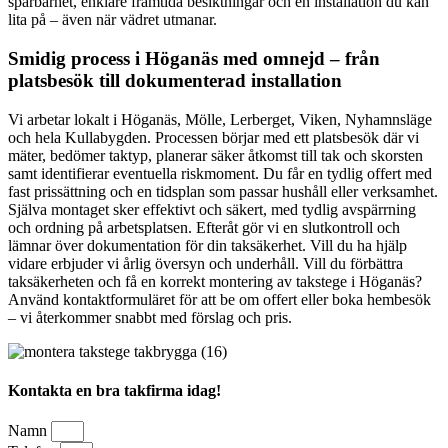
spårbarhet, enklare framtida besiktningar och en installation du kan
lita på – även när vädret utmanar.
Smidig process i Höganäs med omnejd – från
platsbesök till dokumenterad installation
Vi arbetar lokalt i Höganäs, Mölle, Lerberget, Viken, Nyhamnsläge
och hela Kullabygden. Processen börjar med ett platsbesök där vi
mäter, bedömer taktyp, planerar säker åtkomst till tak och skorsten
samt identifierar eventuella riskmoment. Du får en tydlig offert med
fast prissättning och en tidsplan som passar hushåll eller verksamhet.
Själva montaget sker effektivt och säkert, med tydlig avspärrning
och ordning på arbetsplatsen. Efteråt gör vi en slutkontroll och
lämnar över dokumentation för din taksäkerhet. Vill du ha hjälp
vidare erbjuder vi årlig översyn och underhåll. Vill du förbättra
taksäkerheten och få en korrekt montering av takstege i Höganäs?
Använd kontaktformuläret för att be om offert eller boka hembesök
– vi återkommer snabbt med förslag och pris.
Kontakta en bra takfirma idag!
Namn