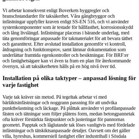
Vi arbetar konsekvent enligt Boverkets byggregler och
branschstandarder för taksäkerhet. Våra gångbryggor och
infästningar uppfyller kraven enligt SS-EN 516, och vi använder
systemkomponenter som är testade för hållfasthet, korrosionsskydd
och lång livslängd. Infästningar placeras i bärande underlag, med
täta genomföringar anpassade för takmaterialet för att bevara täthet
och garantitext. Efter avslutad installation genomför vi kontroll,
åtdragning och funktionsprov, samt lämnar dokumentation som
underlättar framtida egenkontroller och besiktningar. För BRF:er
och fastighetsägare kan vi även ta fram en plan för återkommande
översyn, så att taksäkerheten hålls på en hög nivå över tid.
Installation på olika taktyper – anpassad lösning för
varje fastighet
Varje tak kräver sin metod. På tegeltak arbetar vi med
bärläktsinfästningar och noggrann passning för att undvika
punktbelastning och läckage. På plåttak använder vi profilanpassade
fästen och tätningar som följer plåtens form, medan betongpannetak
ofta kräver förstärkta fästpunkter och justeringar för pannornas
geometri. Papptak och låglutande tak löses vanligtvis med fördelade
infästningar och tätskiktsanpassade detaljer. Oavsett om det gäller
villa, hyreshus, kommersiell fastighet eller industrihall i Sösdala