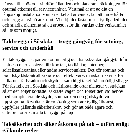
hänsyn till snö- och vindförhållanden och planerar sträckningen för
optimal åtkomst till servicepunkter. Vårt mål är att ge dig en
långsiktig installation som är enkel att använda, lätt att underhålla
och trygg att gå på året runt. Vi erbjuder fasta priser, tydliga ledtider
och smidig planering så att arbetet stör din vardag eller verksamhet
så lite som möjligt.
Takbrygga i Sösdala – trygg gångväg för sotning,
service och underhåll
En takbrygga skapar en kontinuerlig och halkskyddad gångyta från
taklucka eller takstege till skorsten, takfläktar, antenner,
solcellsanläggning eller andra servicepunkter. Det gör sotning och
brandskyddskontroll säkrare och effektivare, minskar riskerna för
halk- och fallskador och skyddar samtidigt taket från onödigt slitage.
För fastigheter i Sösdala och närliggande orter planerar vi sträckan
så att den följer kortaste, säkraste vägen och förser den vid behov
med kompletterande skydd, som räcken och glidskydd vid
uppstigning. Resultatet är en lösning som ger tydlig åtkomst,
uppfyller gällande säkerhetskrav och gör att både ägare och
entreprenörer kan arbeta tryggt på höjd.
Taksäkerhet och säker åtkomst på tak – utfört enligt
gällande regler