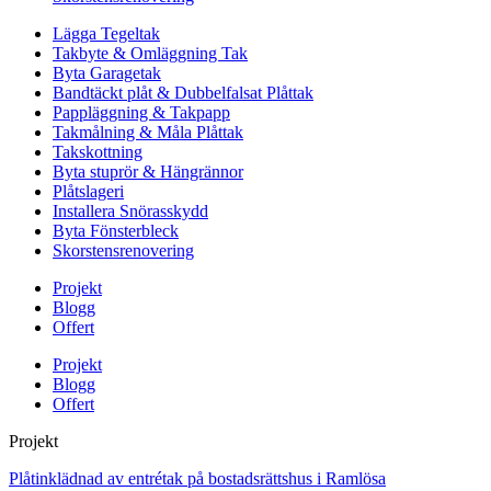
Lägga Tegeltak
Takbyte & Omläggning Tak
Byta Garagetak
Bandtäckt plåt & Dubbelfalsat Plåttak
Pappläggning & Takpapp
Takmålning & Måla Plåttak
Takskottning
Byta stuprör & Hängrännor
Plåtslageri
Installera Snörasskydd
Byta Fönsterbleck
Skorstensrenovering
Projekt
Blogg
Offert
Projekt
Blogg
Offert
Projekt
Plåtinklädnad av entrétak på bostadsrättshus i Ramlösa