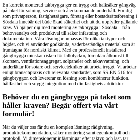
En korrekt monterad takbrygga ger en trygg och halksäker gångväg
på taket för sotning, service och återkommande underhåll. För dig
som privatperson, fastighetsägare, företag eller bostadsrättsförening i
Sösdala innebär det både ökad säkerhet och att du uppfyller gällande
krav. Vi hjälper dig med montering av takbrygga i Sösdala – från
behovsanalys och produktval till säker infästning och
dokumentation. Våra lösningar anpassas för olika taktyper och
höjder, och vi använder godkända, väderbeständiga material som är
framtagna för nordiskt klimat. Med en professionellt installerad
gångbrygga minskar risken för fallolyckor, förenklar åtkomst till
skorsten, ventilationsaggregat, solpaneler och takavvattning, och
underlättar för sotare och servicetekniker att arbeta tryggt. Vi arbetar
enligt branschpraxis och relevanta standarder, som SS-EN 516 för
gångbryggor, och levererar en lösning som kombinerar funktion,
hållfasthet och snygg integration med din fastighets arkitektur.
Behöver du en gångbrygga på taket som
håller kraven? Begär offert via vårt
formulär!
När du väljer oss får du en komplett lösning: rådgivning,
produktrekommendation, säker montering samt egenkontroll och
protokoll. Vi dimensionerar infästningar efter taktyp och last, tar