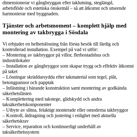
dimensionerar vi gångbryggan efter taklutning, steglängd,
arbetsflöde och estetiska önskemål – så att åtkomst och utseende
harmonierar med byggnaden.
Tjänster och arbetsmoment – komplett hjälp med
montering av takbrygga i Sösdala
Vi erbjuder en helhetslösning från första besök till färdig och
kontrollerad installation. Exempel på vad vi utför:
– Montering av takbryggor på villor, flerbostadshus och
industrilokaler
– Installation av gångbryggor som skapar trygg och effektiv åtkomst
på taket
– Lösningar skräddarsydda efter takmaterial som tegel, plåt,
betongpannor och papptak
– Infästning i bärande konstruktion samt montering av godkända
säkerhetsfästen
– Komplettering med takstege, glidskydd och andra
taksäkerhetskomponenter
– Utbyte av slitna, felaktigt monterade eller omoderna takbryggor
– Kontroll, åtdragning och justering i enlighet med aktuella
säkerhetskrav
– Service, reparation och kontinuerligt underhåll av
taksäkerhetssystem