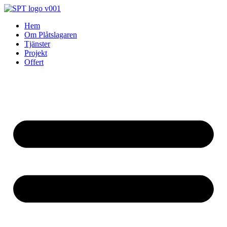
Skip
to
Hem
content
Om Plåtslagaren
Tjänster
Projekt
Offert