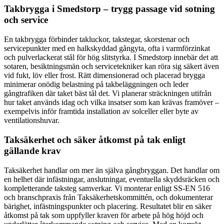
Takbrygga i Smedstorp – trygg passage vid sotning
och service
En takbrygga förbinder takluckor, takstegar, skorstenar och
servicepunkter med en halkskyddad gångyta, ofta i varmförzinkat
och pulverlackerat stål för hög slitstyrka. I Smedstorp innebär det att
sotaren, besiktningsmän och servicetekniker kan röra sig säkert även
vid fukt, löv eller frost. Rätt dimensionerad och placerad brygga
minimerar onödig belastning på takbeläggningen och leder
gångtrafiken där taket bäst tål det. Vi planerar sträckningen utifrån
hur taket används idag och vilka insatser som kan krävas framöver –
exempelvis inför framtida installation av solceller eller byte av
ventilationshuvar.
Taksäkerhet och säker åtkomst på tak enligt
gällande krav
Taksäkerhet handlar om mer än själva gångbryggan. Det handlar om
en helhet där infästningar, anslutningar, eventuella skyddsräcken och
kompletterande taksteg samverkar. Vi monterar enligt SS-EN 516
och branschpraxis från Taksäkerhetskommittén, och dokumenterar
bärighet, infästningspunkter och placering. Resultatet blir en säker
åtkomst på tak som uppfyller kraven för arbete på hög höjd och