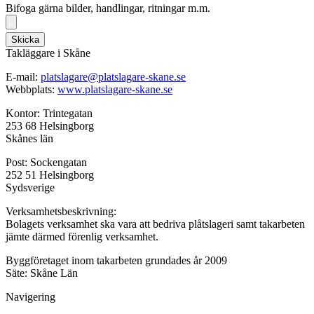
Bifoga gärna bilder, handlingar, ritningar m.m.
Skicka
Takläggare i Skåne
E-mail:
platslagare@platslagare-skane.se
Webbplats:
www.platslagare-skane.se
Kontor: Trintegatan
253 68 Helsingborg
Skånes län
Post: Sockengatan
252 51 Helsingborg
Sydsverige
Verksamhetsbeskrivning:
Bolagets verksamhet ska vara att bedriva plåtslageri samt takarbeten
jämte därmed förenlig verksamhet.
Byggföretaget inom takarbeten grundades år 2009
Säte: Skåne Län
Navigering