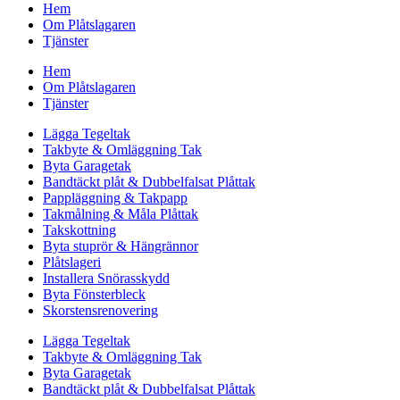
Hem
Om Plåtslagaren
Tjänster
Hem
Om Plåtslagaren
Tjänster
Lägga Tegeltak
Takbyte & Omläggning Tak
Byta Garagetak
Bandtäckt plåt & Dubbelfalsat Plåttak
Pappläggning & Takpapp
Takmålning & Måla Plåttak
Takskottning
Byta stuprör & Hängrännor
Plåtslageri
Installera Snörasskydd
Byta Fönsterbleck
Skorstensrenovering
Lägga Tegeltak
Takbyte & Omläggning Tak
Byta Garagetak
Bandtäckt plåt & Dubbelfalsat Plåttak