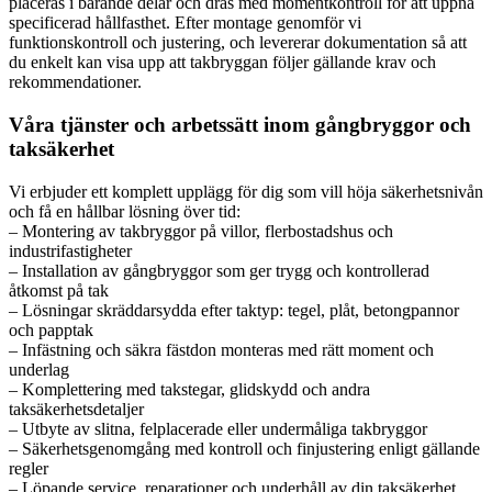
placeras i bärande delar och dras med momentkontroll för att uppnå
specificerad hållfasthet. Efter montage genomför vi
funktionskontroll och justering, och levererar dokumentation så att
du enkelt kan visa upp att takbryggan följer gällande krav och
rekommendationer.
Våra tjänster och arbetssätt inom gångbryggor och
taksäkerhet
Vi erbjuder ett komplett upplägg för dig som vill höja säkerhetsnivån
och få en hållbar lösning över tid:
– Montering av takbryggor på villor, flerbostadshus och
industrifastigheter
– Installation av gångbryggor som ger trygg och kontrollerad
åtkomst på tak
– Lösningar skräddarsydda efter taktyp: tegel, plåt, betongpannor
och papptak
– Infästning och säkra fästdon monteras med rätt moment och
underlag
– Komplettering med takstegar, glidskydd och andra
taksäkerhetsdetaljer
– Utbyte av slitna, felplacerade eller undermåliga takbryggor
– Säkerhetsgenomgång med kontroll och finjustering enligt gällande
regler
– Löpande service, reparationer och underhåll av din taksäkerhet