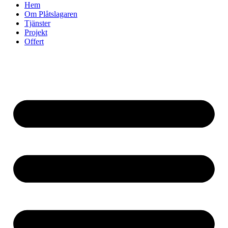
Hem
Om Plåtslagaren
Tjänster
Projekt
Offert