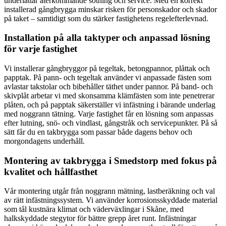
underlättar återkommande sotning och service. Med en korrekt
installerad gångbrygga minskar risken för personskador och skador
på taket – samtidigt som du stärker fastighetens regelefterlevnad.
Installation på alla taktyper och anpassad lösning
för varje fastighet
Vi installerar gångbryggor på tegeltak, betongpannor, plåttak och
papptak. På pann- och tegeltak använder vi anpassade fästen som
avlastar takstolar och bibehåller täthet under pannor. På band- och
skivplåt arbetar vi med skonsamma klämfästen som inte penetrerar
plåten, och på papptak säkerställer vi infästning i bärande underlag
med noggrann tätning. Varje fastighet får en lösning som anpassas
efter lutning, snö- och vindlast, gångstråk och servicepunkter. På så
sätt får du en takbrygga som passar både dagens behov och
morgondagens underhåll.
Montering av takbrygga i Smedstorp med fokus på
kvalitet och hållfasthet
Vår montering utgår från noggrann mätning, lastberäkning och val
av rätt infästningssystem. Vi använder korrosionsskyddade material
som tål kustnära klimat och väderväxlingar i Skåne, med
halkskyddade stegytor för bättre grepp året runt. Infästningar