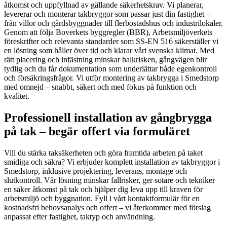
åtkomst och uppfyllnad av gällande säkerhetskrav. Vi planerar,
levererar och monterar takbryggor som passar just din fastighet –
från villor och gårdsbyggnader till flerbostadshus och industrilokaler.
Genom att följa Boverkets byggregler (BBR), Arbetsmiljöverkets
föreskrifter och relevanta standarder som SS-EN 516 säkerställer vi
en lösning som håller över tid och klarar vårt svenska klimat. Med
rätt placering och infästning minskar halkrisken, gångvägen blir
tydlig och du får dokumentation som underlättar både egenkontroll
och försäkringsfrågor. Vi utför montering av takbrygga i Smedstorp
med omnejd – snabbt, säkert och med fokus på funktion och
kvalitet.
Professionell installation av gångbrygga
på tak – begär offert via formuläret
Vill du stärka taksäkerheten och göra framtida arbeten på taket
smidiga och säkra? Vi erbjuder komplett installation av takbryggor i
Smedstorp, inklusive projektering, leverans, montage och
slutkontroll. Vår lösning minskar fallrisker, ger sotare och tekniker
en säker åtkomst på tak och hjälper dig leva upp till kraven för
arbetsmiljö och byggnation. Fyll i vårt kontaktformulär för en
kostnadsfri behovsanalys och offert – vi återkommer med förslag
anpassat efter fastighet, taktyp och användning.