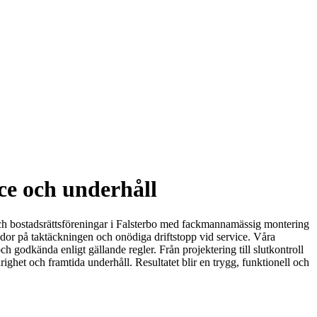
ce och underhåll
ag och bostadsrättsföreningar i Falsterbo med fackmannamässig montering
ador på taktäckningen och onödiga driftstopp vid service. Våra
h godkända enligt gällande regler. Från projektering till slutkontroll
ärighet och framtida underhåll. Resultatet blir en trygg, funktionell och