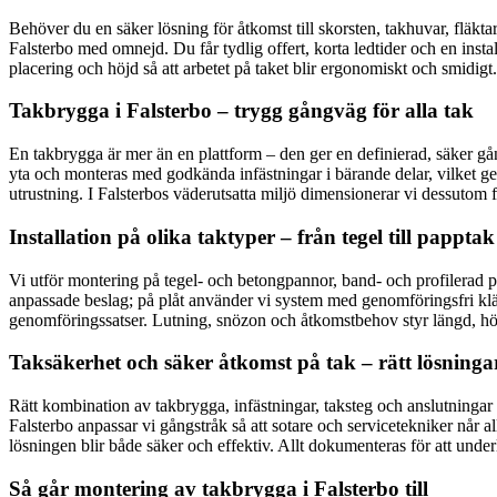
Behöver du en säker lösning för åtkomst till skorsten, takhuvar, fläkta
Falsterbo med omnejd. Du får tydlig offert, korta ledtider och en insta
placering och höjd så att arbetet på taket blir ergonomiskt och smidigt
Takbrygga i Falsterbo – trygg gångväg för alla tak
En takbrygga är mer än en plattform – den ger en definierad, säker g
yta och monteras med godkända infästningar i bärande delar, vilket ger
utrustning. I Falsterbos väderutsatta miljö dimensionerar vi dessutom f
Installation på olika taktyper – från tegel till papptak
Vi utför montering på tegel- och betongpannor, band- och profilerad plå
anpassade beslag; på plåt använder vi system med genomföringsfri kläm
genomföringssatser. Lutning, snözon och åtkomstbehov styr längd, höjd o
Taksäkerhet och säker åtkomst på tak – rätt lösningar
Rätt kombination av takbrygga, infästningar, taksteg och anslutningar t
Falsterbo anpassar vi gångstråk så att sotare och servicetekniker når 
lösningen blir både säker och effektiv. Allt dokumenteras för att under
Så går montering av takbrygga i Falsterbo till