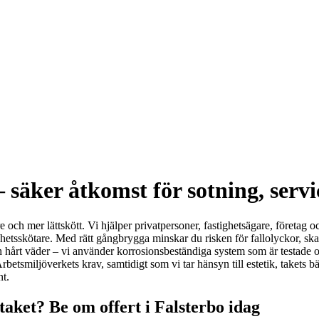
 säker åtkomst för sotning, servi
are och mer lättskött. Vi hjälper privatpersoner, fastighetsägare, föret
ighetsskötare. Med rätt gångbrygga minskar du risken för fallolyckor, sk
h hårt väder – vi använder korrosionsbeständiga system som är testade oc
rbetsmiljöverkets krav, samtidigt som vi tar hänsyn till estetik, takets b
nt.
taket? Be om offert i Falsterbo idag