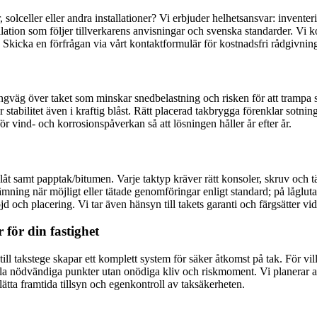
r, solceller eller andra installationer? Vi erbjuder helhetsansvar: inve
llation som följer tillverkarens anvisningar och svenska standarder. Vi k
. Skicka en förfrågan via vårt kontaktformulär för kostnadsfri rådgivning
ångväg över taket som minskar snedbelastning och risken för att trampa
 stabilitet även i kraftig blåst. Rätt placerad takbrygga förenklar sotn
ör vind- och korrosionspåverkan så att lösningen håller år efter år.
t samt papptak/bitumen. Varje taktyp kräver rätt konsoler, skruv och tät
ning när möjligt eller tätade genomföringar enligt standard; på låglut
ch placering. Vi tar även hänsyn till takets garanti och färgsätter vid 
 för din fastighet
ill takstege skapar ett komplett system för säker åtkomst på tak. För vil
alla nödvändiga punkter utan onödiga kliv och riskmoment. Vi planerar ar
lätta framtida tillsyn och egenkontroll av taksäkerheten.