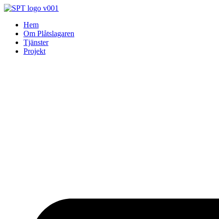
Skip
to
Hem
content
Om Plåtslagaren
Tjänster
Projekt