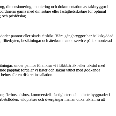
ntering, dimensionering, montering och dokumentation av takbryggor i
oordinerar gärna med din sotare eller fastighetsskötare för optimal
 och prisförslag.
 sönder pannor eller skada tätskikt. Våra gångbryggor har halkskyddad
ing, filterbyten, besiktningar och återkommande service på takmonterad
ningar: under pannor förankrar vi i läkt/bärläkt eller takstol med
ande papptak fördelar vi laster och säkrar täthet med godkända
behov för en diskret installation.
lor, flerbostadshus, kommersiella fastigheter och industribyggnader i
betsflöden, viloplatser och övergångar mellan olika takfall så att