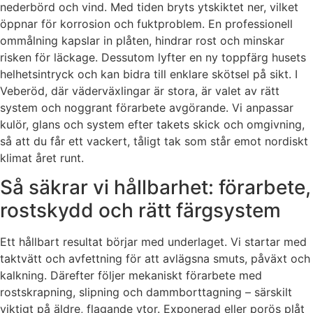
nederbörd och vind. Med tiden bryts ytskiktet ner, vilket
öppnar för korrosion och fuktproblem. En professionell
ommålning kapslar in plåten, hindrar rost och minskar
risken för läckage. Dessutom lyfter en ny toppfärg husets
helhetsintryck och kan bidra till enklare skötsel på sikt. I
Veberöd, där väderväxlingar är stora, är valet av rätt
system och noggrant förarbete avgörande. Vi anpassar
kulör, glans och system efter takets skick och omgivning,
så att du får ett vackert, tåligt tak som står emot nordiskt
klimat året runt.
Så säkrar vi hållbarhet: förarbete,
rostskydd och rätt färgsystem
Ett hållbart resultat börjar med underlaget. Vi startar med
taktvätt och avfettning för att avlägsna smuts, påväxt och
kalkning. Därefter följer mekaniskt förarbete med
rostskrapning, slipning och dammborttagning – särskilt
viktigt på äldre, flagande ytor. Exponerad eller porös plåt