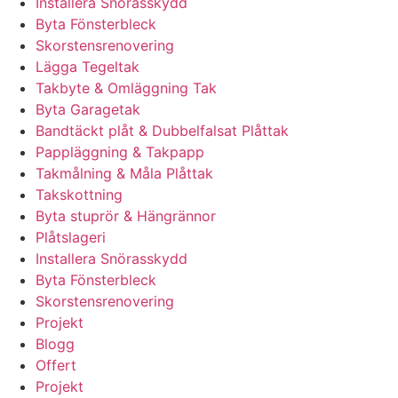
Installera Snörasskydd
Byta Fönsterbleck
Skorstensrenovering
Lägga Tegeltak
Takbyte & Omläggning Tak
Byta Garagetak
Bandtäckt plåt & Dubbelfalsat Plåttak
Pappläggning & Takpapp
Takmålning & Måla Plåttak
Takskottning
Byta stuprör & Hängrännor
Plåtslageri
Installera Snörasskydd
Byta Fönsterbleck
Skorstensrenovering
Projekt
Blogg
Offert
Projekt