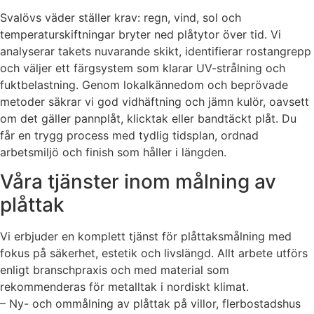
Svalövs väder ställer krav: regn, vind, sol och
temperaturskiftningar bryter ned plåtytor över tid. Vi
analyserar takets nuvarande skikt, identifierar rostangrepp
och väljer ett färgsystem som klarar UV-strålning och
fuktbelastning. Genom lokalkännedom och beprövade
metoder säkrar vi god vidhäftning och jämn kulör, oavsett
om det gäller pannplåt, klicktak eller bandtäckt plåt. Du
får en trygg process med tydlig tidsplan, ordnad
arbetsmiljö och finish som håller i längden.
Våra tjänster inom målning av
plåttak
Vi erbjuder en komplett tjänst för plåttaksmålning med
fokus på säkerhet, estetik och livslängd. Allt arbete utförs
enligt branschpraxis och med material som
rekommenderas för metalltak i nordiskt klimat.
– Ny- och ommålning av plåttak på villor, flerbostadshus