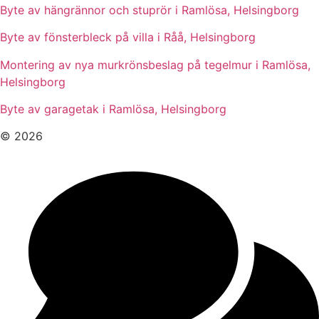
Byte av hängrännor och stuprör i Ramlösa, Helsingborg
Byte av fönsterbleck på villa i Råå, Helsingborg
Montering av nya murkrönsbeslag på tegelmur i Ramlösa,
Helsingborg
Byte av garagetak i Ramlösa, Helsingborg
© 2026