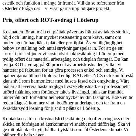
estetik och funktion i många år framåt. Vill du se referenser från
Österlen? Fråga oss – vi visar gärna upp tidigare projekt.
Pris, offert och ROT-avdrag i Löderup
Kostnaden för att måla ett plåttak påverkas främst av takets storlek,
höjd och lutning, hur mycket rostsanering som krävs, samt om
underlaget är bandtäckt plåt eller profilplåt. Även tillgänglighet,
behov av ställning och antal strykningar spelar in. För att ge ett
korrekt pris erbjuder vi kostnadsfri takbesiktning i Löderup med
tydlig offert där material, arbetsgång och tidsplan framgår. Du kan
nyttja ROT-avdrag på 30 procent av arbetskostnaden, vilket vi
hanterar på fakturan för att göra processen enkel och smidig. Vi
hjälper gärna till med kulörval enligt RAL eller NCS och kan föreslå
glansnivå som harmonierar med husets fasad och omgivning. Vårt
mål är att leverera bästa möjliga livscykelkostnad: en professionellt
utförd målning som förlänger takets livslängd, minskar framtida
underhåll och förbättrar helhetsintrycket av din fastighet. Boka en tid
redan idag så kommer vi ut, bedömer underlaget och tar fram en
skräddarsydd lösning för just ditt plåttak i Löderup.
Kontakta oss för en kostnadsfri besiktning och offert: ring oss eller
skicka en förfrågan så återkommer vi snabbt med tidförslag. Ska vi
ge ditt plåttak ett nytt, hållbart ytskikt som tål Österlens klimat? Vi
hjälper dig hela vägen.