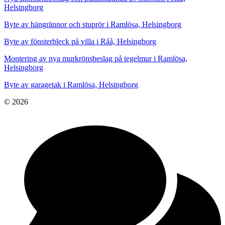
Helsingborg
Byte av hängrännor och stuprör i Ramlösa, Helsingborg
Byte av fönsterbleck på villa i Råå, Helsingborg
Montering av nya murkrönsbeslag på tegelmur i Ramlösa,
Helsingborg
Byte av garagetak i Ramlösa, Helsingborg
© 2026