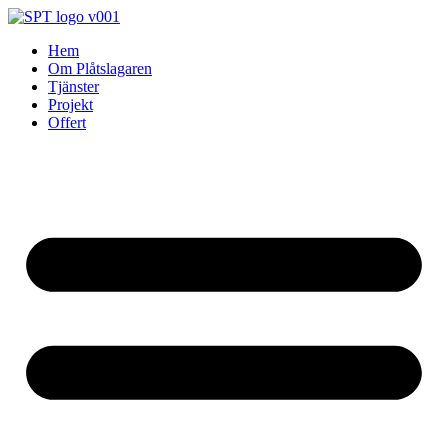
Skip
to
Hem
content
Om Plåtslagaren
Tjänster
Projekt
Offert