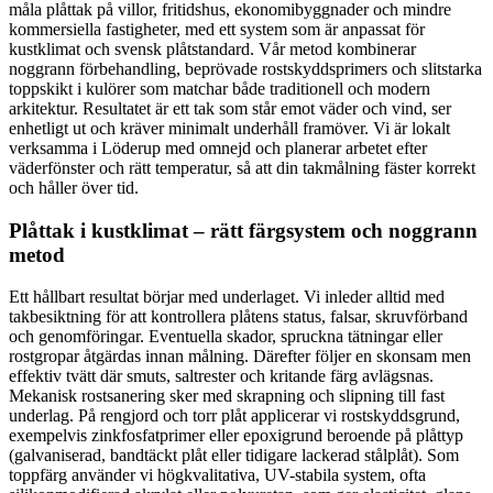
måla plåttak på villor, fritidshus, ekonomibyggnader och mindre
kommersiella fastigheter, med ett system som är anpassat för
kustklimat och svensk plåtstandard. Vår metod kombinerar
noggrann förbehandling, beprövade rostskyddsprimers och slitstarka
toppskikt i kulörer som matchar både traditionell och modern
arkitektur. Resultatet är ett tak som står emot väder och vind, ser
enhetligt ut och kräver minimalt underhåll framöver. Vi är lokalt
verksamma i Löderup med omnejd och planerar arbetet efter
väderfönster och rätt temperatur, så att din takmålning fäster korrekt
och håller över tid.
Plåttak i kustklimat – rätt färgsystem och noggrann
metod
Ett hållbart resultat börjar med underlaget. Vi inleder alltid med
takbesiktning för att kontrollera plåtens status, falsar, skruvförband
och genomföringar. Eventuella skador, spruckna tätningar eller
rostgropar åtgärdas innan målning. Därefter följer en skonsam men
effektiv tvätt där smuts, saltrester och kritande färg avlägsnas.
Mekanisk rostsanering sker med skrapning och slipning till fast
underlag. På rengjord och torr plåt applicerar vi rostskyddsgrund,
exempelvis zinkfosfatprimer eller epoxigrund beroende på plåttyp
(galvaniserad, bandtäckt plåt eller tidigare lackerad stålplåt). Som
toppfärg använder vi högkvalitativa, UV-stabila system, ofta