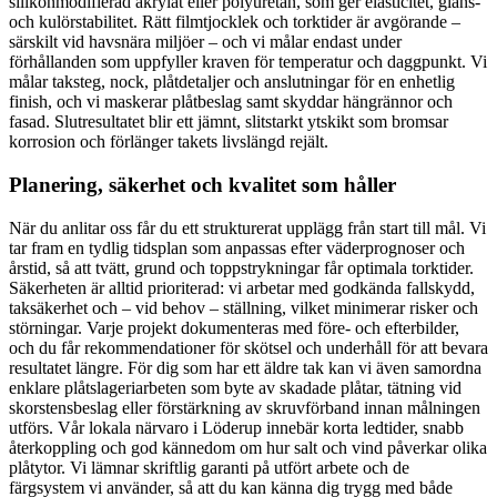
silikonmodifierad akrylat eller polyuretan, som ger elasticitet, glans-
och kulörstabilitet. Rätt filmtjocklek och torktider är avgörande –
särskilt vid havsnära miljöer – och vi målar endast under
förhållanden som uppfyller kraven för temperatur och daggpunkt. Vi
målar taksteg, nock, plåtdetaljer och anslutningar för en enhetlig
finish, och vi maskerar plåtbeslag samt skyddar hängrännor och
fasad. Slutresultatet blir ett jämnt, slitstarkt ytskikt som bromsar
korrosion och förlänger takets livslängd rejält.
Planering, säkerhet och kvalitet som håller
När du anlitar oss får du ett strukturerat upplägg från start till mål. Vi
tar fram en tydlig tidsplan som anpassas efter väderprognoser och
årstid, så att tvätt, grund och toppstrykningar får optimala torktider.
Säkerheten är alltid prioriterad: vi arbetar med godkända fallskydd,
taksäkerhet och – vid behov – ställning, vilket minimerar risker och
störningar. Varje projekt dokumenteras med före- och efterbilder,
och du får rekommendationer för skötsel och underhåll för att bevara
resultatet längre. För dig som har ett äldre tak kan vi även samordna
enklare plåtslageriarbeten som byte av skadade plåtar, tätning vid
skorstensbeslag eller förstärkning av skruvförband innan målningen
utförs. Vår lokala närvaro i Löderup innebär korta ledtider, snabb
återkoppling och god kännedom om hur salt och vind påverkar olika
plåtytor. Vi lämnar skriftlig garanti på utfört arbete och de
färgsystem vi använder, så att du kan känna dig trygg med både