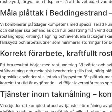
rostskydd, färgval och tidsplan – så att du vet exakt vad du
Måla plåttak i Beddingestrand –
Vi kombinerar plåtslagerikompetens med specialiserad kunska
och detaljer ska behandlas och hur belastning från vind och 
rostangrepp, kritning, flagning och eventuella läckagerisk
fallskydd och arbetsrutiner som minimerar störningar för
Korrekt förarbete, kraftfullt r
Ett bra resultat börjar med rent underlag. Vi tvättar och 
stålborstning och mekanisk bearbetning tills fast, bärig 
toppskikt använder vi slitstarka färgsystem för plåttak me
korrekt torktid är avgörande – vi följer leverantörernas spe
Tjänster inom takmålning – kompl
Vi erbjuder ett komplett utbud av tjänster för målning av p
– Målning och ommålning av plåttak på villor, flerbostadshu