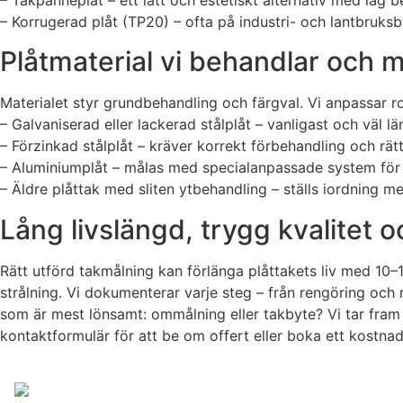
– Korrugerad plåt (TP20) – ofta på industri- och lantbruk
Plåtmaterial vi behandlar och m
Materialet styr grundbehandling och färgval. Vi anpassar 
– Galvaniserad eller lackerad stålplåt – vanligast och väl 
– Förzinkad stålplåt – kräver korrekt förbehandling och rät
– Aluminiumplåt – målas med specialanpassade system för 
– Äldre plåttak med sliten ytbehandling – ställs iordning m
Lång livslängd, trygg kvalitet o
Rätt utförd takmålning kan förlänga plåttakets liv med 10–
strålning. Vi dokumenterar varje steg – från rengöring och ro
som är mest lönsamt: ommålning eller takbyte? Vi tar fram 
kontaktformulär för att be om offert eller boka ett kostnad