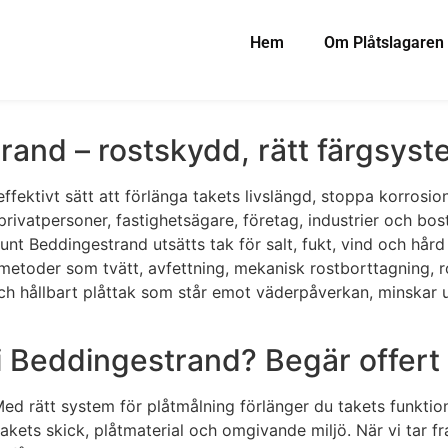
Hem
Om Plåtslagaren
trand – rostskydd, rätt färgsys
ffektivt sätt att förlänga takets livslängd, stoppa korrosio
 privatpersoner, fastighetsägare, företag, industrier och bo
t runt Beddingestrand utsätts tak för salt, fukt, vind och h
metoder som tvätt, avfettning, mekanisk rostborttagning, 
ätt och hållbart plåttak som står emot väderpåverkan, mins
i Beddingestrand? Begär offert 
Med rätt system för plåtmålning förlänger du takets funkti
ets skick, plåtmaterial och omgivande miljö. När vi tar fram