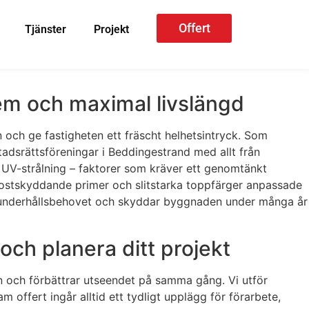
Offert
Tjänster
Projekt
tem och maximal livslängd
n och ge fastigheten ett fräscht helhetsintryck. Som
stadsrättsföreningar i Beddingestrand med allt från
ård UV-strålning – faktorer som kräver ett genomtänkt
rostskyddande primer och slitstarka toppfärger anpassade
kar underhållsbehovet och skyddar byggnaden under många år
och planera ditt projekt
on och förbättrar utseendet på samma gång. Vi utför
 offert ingår alltid ett tydligt upplägg för förarbete,