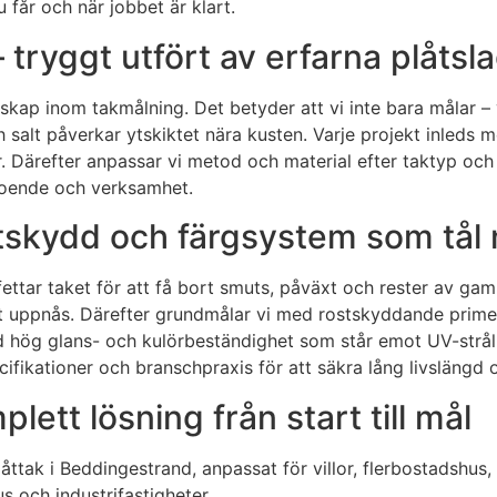
 får och när jobbet är klart.
 tryggt utfört av erfarna plåtsl
p inom takmålning. Det betyder att vi inte bara målar – vi 
salt påverkar ytskiktet nära kusten. Varje projekt inleds me
er. Därefter anpassar vi metod och material efter taktyp oc
 boende och verksamhet.
ostskydd och färgsystem som tål 
avfettar taket för att få bort smuts, påväxt och rester av 
plåt uppnås. Därefter grundmålar vi med rostskyddande prim
d hög glans- och kulörbeständighet som står emot UV-stråln
cifikationer och branschpraxis för att säkra lång livslängd o
ett lösning från start till mål
låttak i Beddingestrand, anpassat för villor, flerbostadshus
s och industrifastigheter