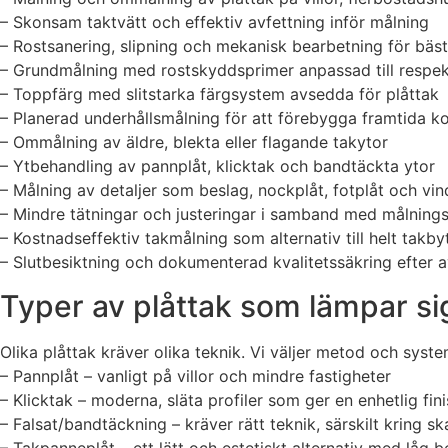
– Skonsam taktvätt och effektiv avfettning inför målning
– Rostsanering, slipning och mekanisk bearbetning för bäst
– Grundmålning med rostskyddsprimer anpassad till respek
– Toppfärg med slitstarka färgsystem avsedda för plåttak
– Planerad underhållsmålning för att förebygga framtida k
– Ommålning av äldre, blekta eller flagande takytor
– Ytbehandling av pannplåt, klicktak och bandtäckta ytor
– Målning av detaljer som beslag, nockplåt, fotplåt och vin
– Mindre tätningar och justeringar i samband med målning
– Kostnadseffektiv takmålning som alternativ till helt takby
– Slutbesiktning och dokumenterad kvalitetssäkring efter a
Typer av plåttak som lämpar si
Olika plåttak kräver olika teknik. Vi väljer metod och syste
– Pannplåt – vanligt på villor och mindre fastigheter
– Klicktak – moderna, släta profiler som ger en enhetlig fin
– Falsat/bandtäckning – kräver rätt teknik, särskilt kring s
– Takpanneplåt – ett lätt och estetiskt alternativ med låg b