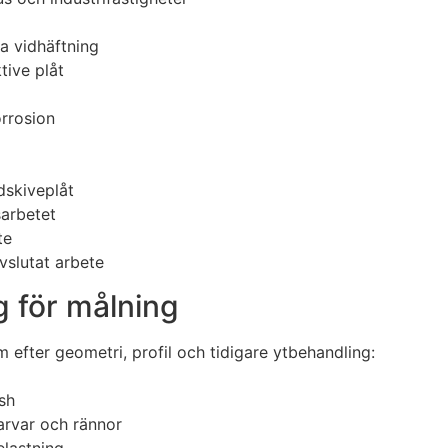
a vidhäftning
tive plåt
orrosion
dskiveplåt
sarbetet
te
vslutat arbete
g för målning
m efter geometri, profil och tidigare ytbehandling:
ish
karvar och rännor
elastning