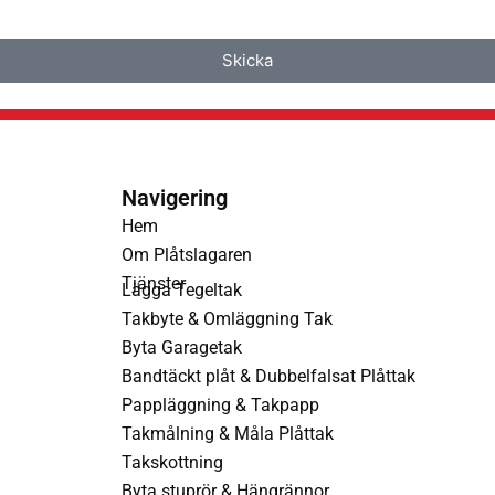
Skicka
Navigering
Hem
Om Plåtslagaren
Tjänster
Lägga Tegeltak
Takbyte & Omläggning Tak
Byta Garagetak
Bandtäckt plåt & Dubbelfalsat Plåttak
Pappläggning & Takpapp
Takmålning & Måla Plåttak
Takskottning
Byta stuprör & Hängrännor