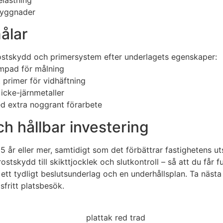
sbyggnader
ålar
rostskydd och primersystem efter underlagets egenskaper:
lämpad för målning
t primer för vidhäftning
icke-järnmetaller
ed extra noggrant förarbete
ch hållbar investering
15 år eller mer, samtidigt som det förbättrar fastighetens
stskydd till skikttjocklek och slutkontroll – så att du får fu
ett tydligt beslutsunderlag och en underhållsplan. Ta näst
sfritt platsbesök.