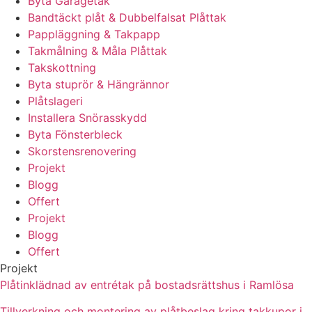
Byta Garagetak
Bandtäckt plåt & Dubbelfalsat Plåttak
Pappläggning & Takpapp
Takmålning & Måla Plåttak
Takskottning
Byta stuprör & Hängrännor
Plåtslageri
Installera Snörasskydd
Byta Fönsterbleck
Skorstensrenovering
Projekt
Blogg
Offert
Projekt
Blogg
Offert
Projekt
Plåtinklädnad av entrétak på bostadsrättshus i Ramlösa
Tillverkning och montering av plåtbeslag kring takkupor i