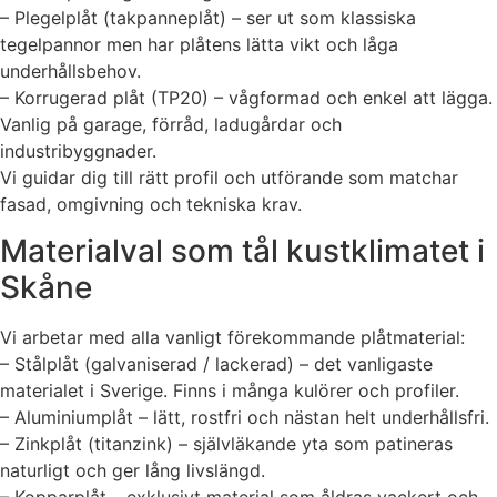
– Plegelplåt (takpanneplåt) – ser ut som klassiska
tegelpannor men har plåtens lätta vikt och låga
underhållsbehov.
– Korrugerad plåt (TP20) – vågformad och enkel att lägga.
Vanlig på garage, förråd, ladugårdar och
industribyggnader.
Vi guidar dig till rätt profil och utförande som matchar
fasad, omgivning och tekniska krav.
Materialval som tål kustklimatet i
Skåne
Vi arbetar med alla vanligt förekommande plåtmaterial:
– Stålplåt (galvaniserad / lackerad) – det vanligaste
materialet i Sverige. Finns i många kulörer och profiler.
– Aluminiumplåt – lätt, rostfri och nästan helt underhållsfri.
– Zinkplåt (titanzink) – självläkande yta som patineras
naturligt och ger lång livslängd.
– Kopparplåt – exklusivt material som åldras vackert och