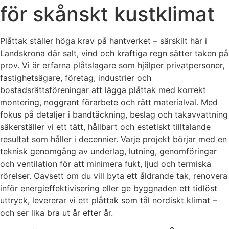
för skånskt kustklimat
Plåttak ställer höga krav på hantverket – särskilt här i
Landskrona där salt, vind och kraftiga regn sätter taken på
prov. Vi är erfarna plåtslagare som hjälper privatpersoner,
fastighetsägare, företag, industrier och
bostadsrättsföreningar att lägga plåttak med korrekt
montering, noggrant förarbete och rätt materialval. Med
fokus på detaljer i bandtäckning, beslag och takavvattning
säkerställer vi ett tätt, hållbart och estetiskt tilltalande
resultat som håller i decennier. Varje projekt börjar med en
teknisk genomgång av underlag, lutning, genomföringar
och ventilation för att minimera fukt, ljud och termiska
rörelser. Oavsett om du vill byta ett åldrande tak, renovera
inför energieffektivisering eller ge byggnaden ett tidlöst
uttryck, levererar vi ett plåttak som tål nordiskt klimat –
och ser lika bra ut år efter år.