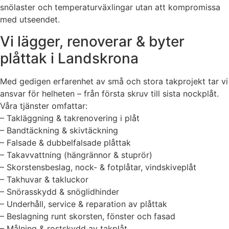
snölaster och temperaturväxlingar utan att kompromissa
med utseendet.
Vi lägger, renoverar & byter
plåttak i Landskrona
Med gedigen erfarenhet av små och stora takprojekt tar vi
ansvar för helheten – från första skruv till sista nockplåt.
Våra tjänster omfattar:
– Takläggning & takrenovering i plåt
– Bandtäckning & skivtäckning
– Falsade & dubbelfalsade plåttak
– Takavvattning (hängrännor & stuprör)
– Skorstensbeslag, nock- & fotplåtar, vindskiveplåt
– Takhuvar & takluckor
– Snörasskydd & snöglidhinder
– Underhåll, service & reparation av plåttak
– Beslagning runt skorsten, fönster och fasad
– Målning & rostskydd av takplåt