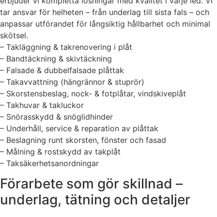
erbjuder vi kompletta lösningar med kvalitet i varje led. Vi
tar ansvar för helheten – från underlag till sista fals – och
anpassar utförandet för långsiktig hållbarhet och minimal
skötsel.
– Takläggning & takrenovering i plåt
– Bandtäckning & skivtäckning
– Falsade & dubbelfalsade plåttak
– Takavvattning (hängrännor & stuprör)
– Skorstensbeslag, nock- & fotplåtar, vindskiveplåt
– Takhuvar & takluckor
– Snörasskydd & snöglidhinder
– Underhåll, service & reparation av plåttak
– Beslagning runt skorsten, fönster och fasad
– Målning & rostskydd av takplåt
– Taksäkerhetsanordningar
Förarbete som gör skillnad –
underlag, tätning och detaljer