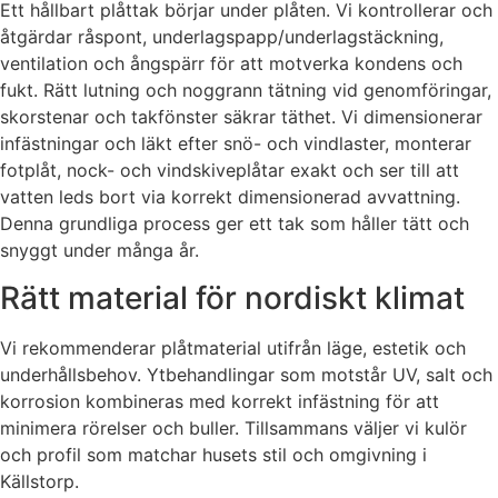
Ett hållbart plåttak börjar under plåten. Vi kontrollerar och
åtgärdar råspont, underlagspapp/underlagstäckning,
ventilation och ångspärr för att motverka kondens och
fukt. Rätt lutning och noggrann tätning vid genomföringar,
skorstenar och takfönster säkrar täthet. Vi dimensionerar
infästningar och läkt efter snö- och vindlaster, monterar
fotplåt, nock- och vindskiveplåtar exakt och ser till att
vatten leds bort via korrekt dimensionerad avvattning.
Denna grundliga process ger ett tak som håller tätt och
snyggt under många år.
Rätt material för nordiskt klimat
Vi rekommenderar plåtmaterial utifrån läge, estetik och
underhållsbehov. Ytbehandlingar som motstår UV, salt och
korrosion kombineras med korrekt infästning för att
minimera rörelser och buller. Tillsammans väljer vi kulör
och profil som matchar husets stil och omgivning i
Källstorp.