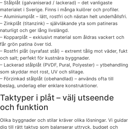
– Stålplåt (galvaniserad / lackerad) – det vanligaste
materialet i Sverige. Finns i många kulörer och profiler.
– Aluminiumplåt – lätt, rostfri och nästan helt underhållsfri.
– Zinkplåt (titanzink) – självläkande yta som patineras
naturligt och ger lång livslängd.
– Kopparplåt – exklusivt material som åldras vackert och
får grön patina över tid.
– Rostfri plåt (syrafast stål) – extremt tålig mot väder, fukt
och salt; perfekt för kustnära byggnader.
– Lackerad stålplåt (PVDF, Pural, Polyester) – ytbehandling
som skyddar mot rost, UV och slitage.
– Förzinkad stålplåt (obehandlad) – används ofta till
beslag, underlag eller enklare konstruktioner.
Taktyper i plåt – välj utseende
och funktion
Olika byggnader och stilar kräver olika lösningar. Vi guidar
dig till rätt taktyp som balanserar uttryck, budget och