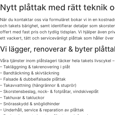
Nytt plåttak med rätt teknik o
När du kontaktar oss via formuläret bokar vi in en kostnad
och takets bärighet, samt identifierar detaljer som skorste
offert med fast pris och tydlig tidsplan. Vi hjälper även pr
ett vackert, tätt och servicevänligt plåttak som håller över 
Vi lägger, renoverar & byter plåttak
Våra tjänster inom plåtslageri täcker hela takets livscykel – 
– Takläggning & takrenovering i plåt
– Bandtäckning & skivtäckning
– Falsade & dubbelfalsade plåttak
– Takavvattning (hängrännor & stuprör)
– Skorstensbeslag, nock- & fotplåtar, vindskiveplåt
– Takhuvar & takluckor
– Snörasskydd & snöglidhinder
– Underhåll, service & reparation av plåttak