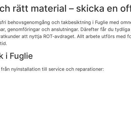
ch rätt material – skicka en o
sfri behovsgenomgång och takbesiktning i Fuglie med omnejd.
nar, genomföringar och anslutningar. Därefter får du tydlig
ivatkunder att nyttja ROT-avdraget. Allt arbete utförs med f
tid.
 i Fuglie
från nyinstallation till service och reparationer: