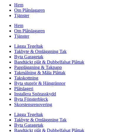
Hem
Om Plåtslagaren
Tjänster
Hem
Om Plåtslagaren
Tjänster
Lägga Tegeltak
Takbyte & Omläggning Tak
Byta Garagetak
Bandtäckt plåt & Dubbelfalsat Plåttak
Pappläggning & Takpapp
Takmålning & Måla Plåttak
Takskottning
Byta stuprör & Hängrännor
Plåtslageri
Installera Snörasskydd
Byta Fönsterbleck
Skorstensrenovering
Lägga Tegeltak
Takbyte & Omläggning Tak
Byta Garagetak
Bandtäckt plåt & Dubbelfalsat Plåttak