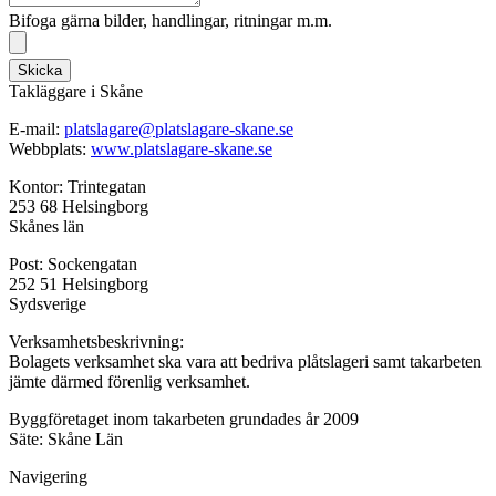
Bifoga gärna bilder, handlingar, ritningar m.m.
Skicka
Takläggare i Skåne
E-mail:
platslagare@platslagare-skane.se
Webbplats:
www.platslagare-skane.se
Kontor: Trintegatan
253 68 Helsingborg
Skånes län
Post: Sockengatan
252 51 Helsingborg
Sydsverige
Verksamhetsbeskrivning:
Bolagets verksamhet ska vara att bedriva plåtslageri samt takarbeten
jämte därmed förenlig verksamhet.
Byggföretaget inom takarbeten grundades år 2009
Säte: Skåne Län
Navigering