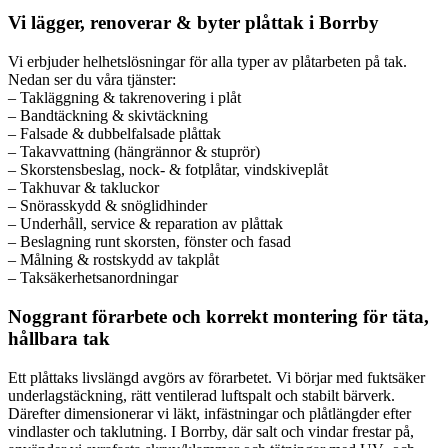
Vi lägger, renoverar & byter plåttak i Borrby
Vi erbjuder helhetslösningar för alla typer av plåtarbeten på tak.
Nedan ser du våra tjänster:
– Takläggning & takrenovering i plåt
– Bandtäckning & skivtäckning
– Falsade & dubbelfalsade plåttak
– Takavvattning (hängrännor & stuprör)
– Skorstensbeslag, nock- & fotplåtar, vindskiveplåt
– Takhuvar & takluckor
– Snörasskydd & snöglidhinder
– Underhåll, service & reparation av plåttak
– Beslagning runt skorsten, fönster och fasad
– Målning & rostskydd av takplåt
– Taksäkerhetsanordningar
Noggrant förarbete och korrekt montering för täta,
hållbara tak
Ett plåttaks livslängd avgörs av förarbetet. Vi börjar med fuktsäker
underlagstäckning, rätt ventilerad luftspalt och stabilt bärverk.
Därefter dimensionerar vi läkt, infästningar och plåtlängder efter
vindlaster och taklutning. I Borrby, där salt och vindar frestar på,