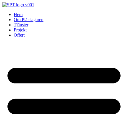
Skip
to
Hem
content
Om Plåtslagaren
Tjänster
Projekt
Offert