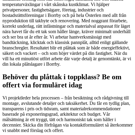
temperaturväxlingar i vårt skånska kustklimat. Vi hjälper
privatpersoner, fastighetsägare, företag, industrier och
bostadsrättsföreningar i Borrby och på hela Österlen med allt från
nyproduktion till takbyte och renovering. Med noggrant förarbete,
korrekt underlag, rätt infästningar och materialval anpassat för läget
nära havet får du ett tak som håller länge, kräver minimalt underhåll
och ser bra ut år efter år. Vi arbetar hantverksmässigt med
bandtäckning, klicktak och klassisk pannplåt, alltid enligt gällande
branschregler. Resultatet blir ett plåttak som är både energieffektivt,
säkert och vackert – och som höjer värdet på din fastighet. När du
vill ha ett minutiöst utfört arbete där varje detalj är genomtänkt, är vi
din lokala plåtslagare i Borrby.
Behöver du plåttak i toppklass? Be om
offert via formuläret idag
Vi projektleder hela processen – från besiktning och rådgivning till
montage, avslutande detaljer och taksäkerhet. Du får en tydlig plan,
transparens i pris och tidsram, samt materialrekommendationer
baserade på exponeringsgrad, arkitektur och budget. Vår
målsättning är ett tryggt, tätt och harmoniskt tak som håller i
decennier. Skicka din förfrågan via kontaktformuläret så återkommer
vi snabbt med förslag och offert.