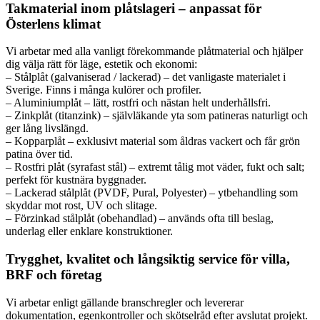
Takmaterial inom plåtslageri – anpassat för
Österlens klimat
Vi arbetar med alla vanligt förekommande plåtmaterial och hjälper
dig välja rätt för läge, estetik och ekonomi:
– Stålplåt (galvaniserad / lackerad) – det vanligaste materialet i
Sverige. Finns i många kulörer och profiler.
– Aluminiumplåt – lätt, rostfri och nästan helt underhållsfri.
– Zinkplåt (titanzink) – självläkande yta som patineras naturligt och
ger lång livslängd.
– Kopparplåt – exklusivt material som åldras vackert och får grön
patina över tid.
– Rostfri plåt (syrafast stål) – extremt tålig mot väder, fukt och salt;
perfekt för kustnära byggnader.
– Lackerad stålplåt (PVDF, Pural, Polyester) – ytbehandling som
skyddar mot rost, UV och slitage.
– Förzinkad stålplåt (obehandlad) – används ofta till beslag,
underlag eller enklare konstruktioner.
Trygghet, kvalitet och långsiktig service för villa,
BRF och företag
Vi arbetar enligt gällande branschregler och levererar
dokumentation, egenkontroller och skötselråd efter avslutat projekt.