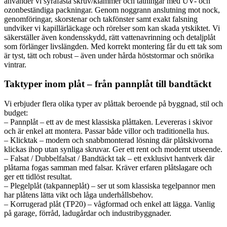
använder vi syrafasta skruv/klammer och tätningar med UV- och
ozonbeständiga packningar. Genom noggrann anslutning mot nock,
genomföringar, skorstenar och takfönster samt exakt falsning
undviker vi kapillärläckage och rörelser som kan skada ytskiktet. Vi
säkerställer även kondensskydd, rätt vattenavrinning och detaljplåt
som förlänger livslängden. Med korrekt montering får du ett tak som
är tyst, tätt och robust – även under hårda höststormar och snörika
vintrar.
Taktyper inom plåt – från pannplåt till bandtäckt
Vi erbjuder flera olika typer av plåttak beroende på byggnad, stil och
budget:
– Pannplåt – ett av de mest klassiska plåttaken. Levereras i skivor
och är enkel att montera. Passar både villor och traditionella hus.
– Klicktak – modern och snabbmonterad lösning där plåtskivorna
klickas ihop utan synliga skruvar. Ger ett rent och modernt utseende.
– Falsat / Dubbelfalsat / Bandtäckt tak – ett exklusivt hantverk där
plåtarna fogas samman med falsar. Kräver erfaren plåtslagare och
ger ett tidlöst resultat.
– Plegelplåt (takpanneplåt) – ser ut som klassiska tegelpannor men
har plåtens lätta vikt och låga underhållsbehov.
– Korrugerad plåt (TP20) – vågformad och enkel att lägga. Vanlig
på garage, förråd, ladugårdar och industribyggnader.