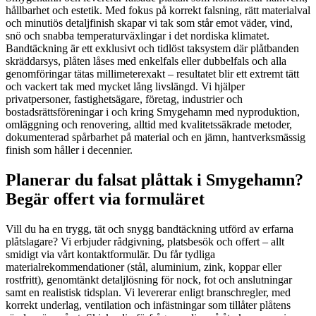
hållbarhet och estetik. Med fokus på korrekt falsning, rätt materialval
och minutiös detaljfinish skapar vi tak som står emot väder, vind,
snö och snabba temperaturväxlingar i det nordiska klimatet.
Bandtäckning är ett exklusivt och tidlöst taksystem där plåtbanden
skräddarsys, plåten låses med enkelfals eller dubbelfals och alla
genomföringar tätas millimeterexakt – resultatet blir ett extremt tätt
och vackert tak med mycket lång livslängd. Vi hjälper
privatpersoner, fastighetsägare, företag, industrier och
bostadsrättsföreningar i och kring Smygehamn med nyproduktion,
omläggning och renovering, alltid med kvalitetssäkrade metoder,
dokumenterad spårbarhet på material och en jämn, hantverksmässig
finish som håller i decennier.
Planerar du falsat plåttak i Smygehamn?
Begär offert via formuläret
Vill du ha en trygg, tät och snygg bandtäckning utförd av erfarna
plåtslagare? Vi erbjuder rådgivning, platsbesök och offert – allt
smidigt via vårt kontaktformulär. Du får tydliga
materialrekommendationer (stål, aluminium, zink, koppar eller
rostfritt), genomtänkt detaljlösning för nock, fot och anslutningar
samt en realistisk tidsplan. Vi levererar enligt branschregler, med
korrekt underlag, ventilation och infästningar som tillåter plåtens