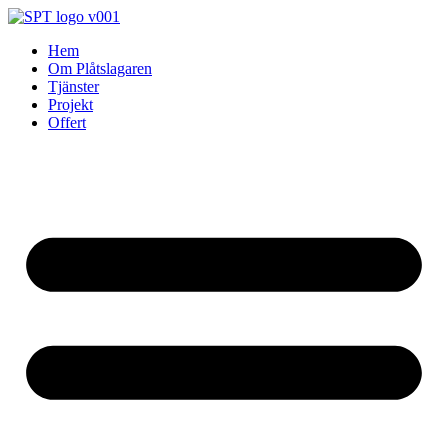
Skip
to
Hem
content
Om Plåtslagaren
Tjänster
Projekt
Offert