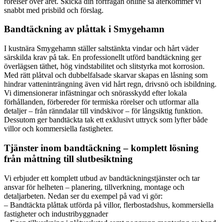
rörelser över året. Skicka din förfrågan online så återkommer vi
snabbt med prisbild och förslag.
Bandtäckning av plåttak i Smygehamn
I kustnära Smygehamn ställer saltstänkta vindar och hårt väder
särskilda krav på tak. En professionellt utförd bandtäckning ger
överlägsen täthet, hög vindstabilitet och slitstyrka mot korrosion.
Med rätt plåtval och dubbelfalsade skarvar skapas en låsning som
hindrar vatteninträngning även vid hårt regn, drivsnö och isbildning.
Vi dimensionerar infästningar och snörasskydd efter lokala
förhållanden, förbereder för termiska rörelser och utformar alla
detaljer – från ränndalar till vindskivor – för långsiktig funktion.
Dessutom ger bandtäckta tak ett exklusivt uttryck som lyfter både
villor och kommersiella fastigheter.
Tjänster inom bandtäckning – komplett lösning
från måttning till slutbesiktning
Vi erbjuder ett komplett utbud av bandtäckningstjänster och tar
ansvar för helheten – planering, tillverkning, montage och
detaljarbeten. Nedan ser du exempel på vad vi gör:
– Bandtäckta plåttak utförda på villor, flerbostadshus, kommersiella
fastigheter och industribyggnader