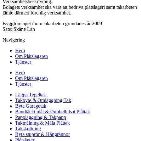
Verksamhetsbeskrivning:
Bolagets verksamhet ska vara att bedriva plåtslageri samt takarbeten
jämte därmed förenlig verksamhet.
Byggföretaget inom takarbeten grundades år 2009
Säte: Skåne Län
Navigering
Hem
Om Plåtslagaren
Tjänster
Hem
Om Plåtslagaren
Tjänster
Lägga Tegeltak
Takbyte & Omläggning Tak
Byta Garagetak
Bandtäckt plåt & Dubbelfalsat Plåttak
Pappläggning & Takpapp
Takmålning & Måla Plåttak
Takskottning
Byta stuprör & Hängrännor
Plåtslageri