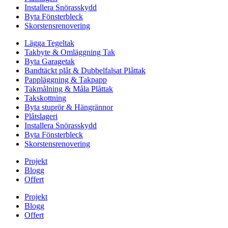
Installera Snörasskydd
Byta Fönsterbleck
Skorstensrenovering
Lägga Tegeltak
Takbyte & Omläggning Tak
Byta Garagetak
Bandtäckt plåt & Dubbelfalsat Plåttak
Pappläggning & Takpapp
Takmålning & Måla Plåttak
Takskottning
Byta stuprör & Hängrännor
Plåtslageri
Installera Snörasskydd
Byta Fönsterbleck
Skorstensrenovering
Projekt
Blogg
Offert
Projekt
Blogg
Offert