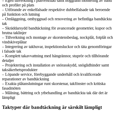
– Egen tillverkning i plåtverkstad samt noggrann montering av band
och profiler på plats
– Utförande av enkelfalsade respektive dubbelfalsade tak beroende
på funktion och lutning
– Omläggning, ombyggnad och renovering av befintliga bandtäckta
tak
– Skräddarsydd bandtäckning för avancerade geometrier, kupor och
brutna taklinjer
– Tillverkning och montage av skorstensbeslag, nockplåt, fotplåt och
vindskiveplåtar
– Integrering av takhuvar, inspektionsluckor och täta genomföringar
i falsade tak
– Komplett takavvattning med hängrännor, stuprör och tillhörande
detaljer
– Projektering och installation av snörasskydd, snöglidhinder samt
taksäkerhetsprodukter
– Löpande service, förebyggande underhåll och kvalificerade
reparationer av bandtäckning
– Exakta plåtanslutningar runt skorstenar, takfönster och kritiska
fasadmöten
– Målning, bättring och ytbehandling av bandtäckta tak där det är
lämpligt
Taktyper där bandtäckning är särskilt lämpligt