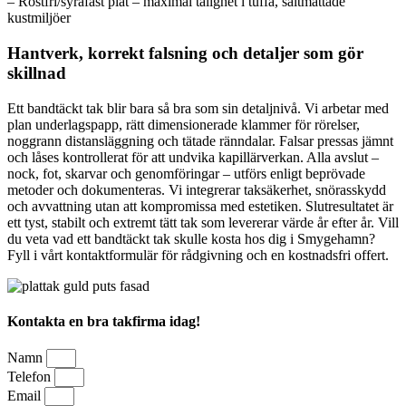
– Rostfri/syrafast plåt – maximal tålighet i tuffa, saltmättade
kustmiljöer
Hantverk, korrekt falsning och detaljer som gör
skillnad
Ett bandtäckt tak blir bara så bra som sin detaljnivå. Vi arbetar med
plan underlagspapp, rätt dimensionerade klammer för rörelser,
noggrann distansläggning och tätade ränndalar. Falsar pressas jämnt
och låses kontrollerat för att undvika kapillärverkan. Alla avslut –
nock, fot, skarvar och genomföringar – utförs enligt beprövade
metoder och dokumenteras. Vi integrerar taksäkerhet, snörasskydd
och avvattning utan att kompromissa med estetiken. Slutresultatet är
ett tyst, stabilt och extremt tätt tak som levererar värde år efter år. Vill
du veta vad ett bandtäckt tak skulle kosta hos dig i Smygehamn?
Fyll i vårt kontaktformulär för rådgivning och en kostnadsfri offert.
Kontakta en bra takfirma idag!
Namn
Telefon
Email