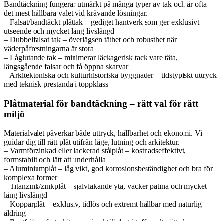
Bandtäckning fungerar utmärkt på många typer av tak och är ofta
det mest hållbara valet vid krävande lösningar.
– Falsat/bandtäckt plåttak – gediget hantverk som ger exklusivt
utseende och mycket lång livslängd
– Dubbelfalsat tak – överlägsen täthet och robusthet när
väderpåfrestningarna är stora
– Låglutande tak – minimerar läckagerisk tack vare täta,
längsgående falsar och få öppna skarvar
– Arkitektoniska och kulturhistoriska byggnader – tidstypiskt uttryck
med teknisk prestanda i toppklass
Plåtmaterial för bandtäckning – rätt val för rätt
miljö
Materialvalet påverkar både uttryck, hållbarhet och ekonomi. Vi
guidar dig till rätt plåt utifrån läge, lutning och arkitektur.
– Varmförzinkad eller lackerad stålplåt – kostnadseffektivt,
formstabilt och lätt att underhålla
– Aluminiumplåt – låg vikt, god korrosionsbeständighet och bra för
komplexa former
– Titanzink/zinkplåt – självläkande yta, vacker patina och mycket
lång livslängd
– Kopparplåt – exklusiv, tidlös och extremt hållbar med naturlig
åldring