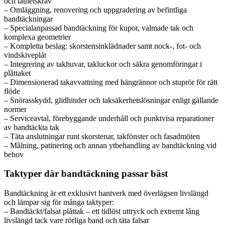
och täthetskrav
– Omläggning, renovering och uppgradering av befintliga
bandtäckningar
– Specialanpassad bandtäckning för kupor, valmade tak och
komplexa geometrier
– Kompletta beslag: skorstensinklädnader samt nock-, fot- och
vindskiveplåt
– Integrering av takhuvar, takluckor och säkra genomföringar i
plåttaket
– Dimensionerad takavvattning med hängrännor och stuprör för rätt
flöde
– Snörasskydd, glidhinder och taksäkerhetslösningar enligt gällande
normer
– Serviceavtal, förebyggande underhåll och punktvisa reparationer
av bandtäckta tak
– Täta anslutningar runt skorstenar, takfönster och fasadmöten
– Målning, patinering och annan ytbehandling av bandtäckning vid
behov
Taktyper där bandtäckning passar bäst
Bandtäckning är ett exklusivt hantverk med överlägsen livslängd
och lämpar sig för många taktyper:
– Bandtäckt/falsat plåttak – ett tidlöst uttryck och extremt lång
livslängd tack vare rörliga band och täta falsar