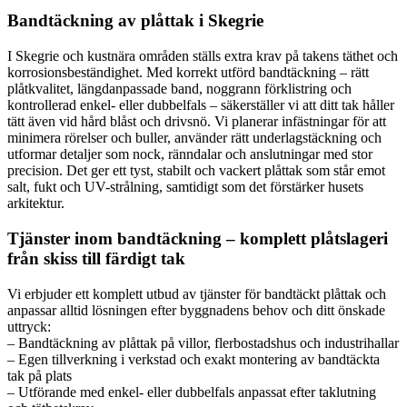
Bandtäckning av plåttak i Skegrie
I Skegrie och kustnära områden ställs extra krav på takens täthet och
korrosionsbeständighet. Med korrekt utförd bandtäckning – rätt
plåtkvalitet, längdanpassade band, noggrann förklistring och
kontrollerad enkel- eller dubbelfals – säkerställer vi att ditt tak håller
tätt även vid hård blåst och drivsnö. Vi planerar infästningar för att
minimera rörelser och buller, använder rätt underlagstäckning och
utformar detaljer som nock, ränndalar och anslutningar med stor
precision. Det ger ett tyst, stabilt och vackert plåttak som står emot
salt, fukt och UV-strålning, samtidigt som det förstärker husets
arkitektur.
Tjänster inom bandtäckning – komplett plåtslageri
från skiss till färdigt tak
Vi erbjuder ett komplett utbud av tjänster för bandtäckt plåttak och
anpassar alltid lösningen efter byggnadens behov och ditt önskade
uttryck:
– Bandtäckning av plåttak på villor, flerbostadshus och industrihallar
– Egen tillverkning i verkstad och exakt montering av bandtäckta
tak på plats
– Utförande med enkel- eller dubbelfals anpassat efter taklutning