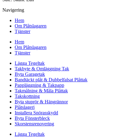
Navigering
Hem
Om Plåtslagaren
Tjänster
Hem
Om Plåtslagaren
Tjänster
Lägga Tegeltak
Takbyte & Omläggning Tak
Byta Garagetak
Bandtäckt plåt & Dubbelfalsat Plåttak
Pappläggning & Takpapp
Takmålning & Måla Plåttak
Takskottning
Byta stuprör & Hängrännor
Plåtslageri
Installera Snörasskydd
Byta Fönsterbleck
Skorstensrenovering
Lägga Tegeltak