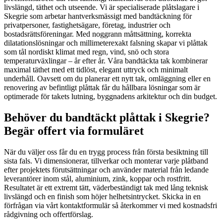
livslängd, täthet och utseende. Vi är specialiserade plåtslagare i
Skegrie som arbetar hantverksmässigt med bandtäckning för
privatpersoner, fastighetsägare, företag, industrier och
bostadsrättsföreningar. Med noggrann måttsättning, korrekta
dilatationslösningar och millimeterexakt falsning skapar vi plåttak
som tål nordiskt klimat med regn, vind, snö och stora
temperaturväxlingar – år efter år. Våra bandtäckta tak kombinerar
maximal täthet med ett tidlöst, elegant uttryck och minimalt
underhåll. Oavsett om du planerar ett nytt tak, omläggning eller en
renovering av befintligt plåttak får du hållbara lösningar som är
optimerade för takets lutning, byggnadens arkitektur och din budget.
Behöver du bandtäckt plåttak i Skegrie?
Begär offert via formuläret
När du väljer oss får du en trygg process från första besiktning till
sista fals. Vi dimensionerar, tillverkar och monterar varje plåtband
efter projektets förutsättningar och använder material från ledande
leverantörer inom stål, aluminium, zink, koppar och rostfritt.
Resultatet är ett extremt tätt, väderbeständigt tak med lång teknisk
livslängd och en finish som höjer helhetsintrycket. Skicka in en
förfrågan via vårt kontaktformulär så återkommer vi med kostnadsfri
rådgivning och offertförslag.