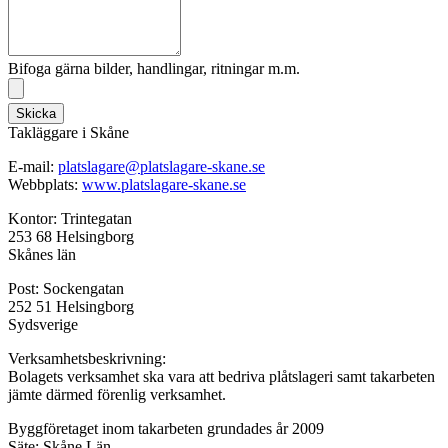
Bifoga gärna bilder, handlingar, ritningar m.m.
Skicka
Takläggare i Skåne
E-mail:
platslagare@platslagare-skane.se
Webbplats:
www.platslagare-skane.se
Kontor: Trintegatan
253 68 Helsingborg
Skånes län
Post: Sockengatan
252 51 Helsingborg
Sydsverige
Verksamhetsbeskrivning:
Bolagets verksamhet ska vara att bedriva plåtslageri samt takarbeten
jämte därmed förenlig verksamhet.
Byggföretaget inom takarbeten grundades år 2009
Säte: Skåne Län