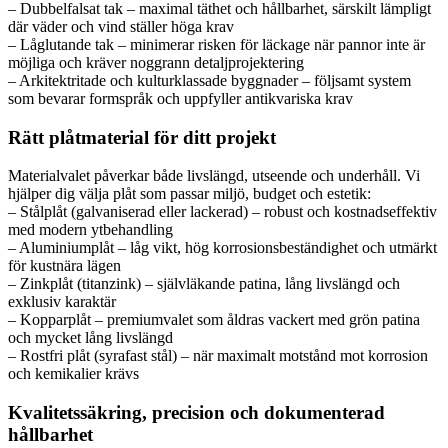
– Dubbelfalsat tak – maximal täthet och hållbarhet, särskilt lämpligt
där väder och vind ställer höga krav
– Låglutande tak – minimerar risken för läckage när pannor inte är
möjliga och kräver noggrann detaljprojektering
– Arkitektritade och kulturklassade byggnader – följsamt system
som bevarar formspråk och uppfyller antikvariska krav
Rätt plåtmaterial för ditt projekt
Materialvalet påverkar både livslängd, utseende och underhåll. Vi
hjälper dig välja plåt som passar miljö, budget och estetik:
– Stålplåt (galvaniserad eller lackerad) – robust och kostnadseffektiv
med modern ytbehandling
– Aluminiumplåt – låg vikt, hög korrosionsbeständighet och utmärkt
för kustnära lägen
– Zinkplåt (titanzink) – självläkande patina, lång livslängd och
exklusiv karaktär
– Kopparplåt – premiumvalet som åldras vackert med grön patina
och mycket lång livslängd
– Rostfri plåt (syrafast stål) – när maximalt motstånd mot korrosion
och kemikalier krävs
Kvalitetssäkring, precision och dokumenterad
hållbarhet