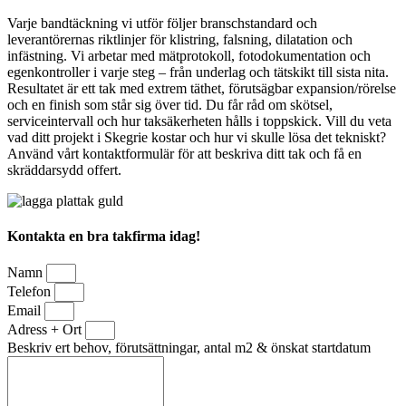
Varje bandtäckning vi utför följer branschstandard och
leverantörernas riktlinjer för klistring, falsning, dilatation och
infästning. Vi arbetar med mätprotokoll, fotodokumentation och
egenkontroller i varje steg – från underlag och tätskikt till sista nita.
Resultatet är ett tak med extrem täthet, förutsägbar expansion/rörelse
och en finish som står sig över tid. Du får råd om skötsel,
serviceintervall och hur taksäkerheten hålls i toppskick. Vill du veta
vad ditt projekt i Skegrie kostar och hur vi skulle lösa det tekniskt?
Använd vårt kontaktformulär för att beskriva ditt tak och få en
skräddarsydd offert.
Kontakta en bra takfirma idag!
Namn
Telefon
Email
Adress + Ort
Beskriv ert behov, förutsättningar, antal m2 & önskat startdatum