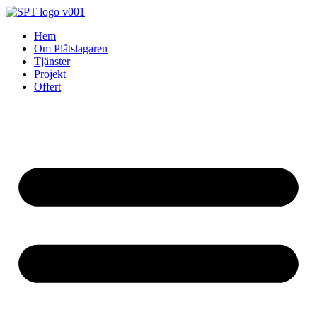
Skip
to
Hem
content
Om Plåtslagaren
Tjänster
Projekt
Offert