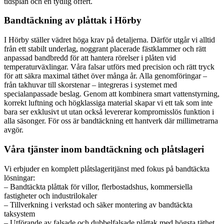
tidsplan och en tydlig offert.
Bandtäckning av plåttak i Hörby
I Hörby ställer vädret höga krav på detaljerna. Därför utgår vi alltid
från ett stabilt underlag, noggrant placerade fästklammer och rätt
anpassad bandbredd för att hantera rörelser i plåten vid
temperaturväxlingar. Våra falsar utförs med precision och rätt tryck
för att säkra maximal täthet över många år. Alla genomföringar –
från takhuvar till skorstenar – integreras i systemet med
specialanpassade beslag. Genom att kombinera smart vattenstyrning,
korrekt luftning och högklassiga material skapar vi ett tak som inte
bara ser exklusivt ut utan också levererar kompromisslös funktion i
alla säsonger. För oss är bandtäckning ett hantverk där millimetrarna
avgör.
Våra tjänster inom bandtäckning och plåtslageri
Vi erbjuder en komplett plåtslageritjänst med fokus på bandtäckta
lösningar:
– Bandtäckta plåttak för villor, flerbostadshus, kommersiella
fastigheter och industrilokaler
– Tillverkning i verkstad och säker montering av bandtäckta
taksystem
– Utförande av falsade och dubbelfalsade plåttak med högsta täthet