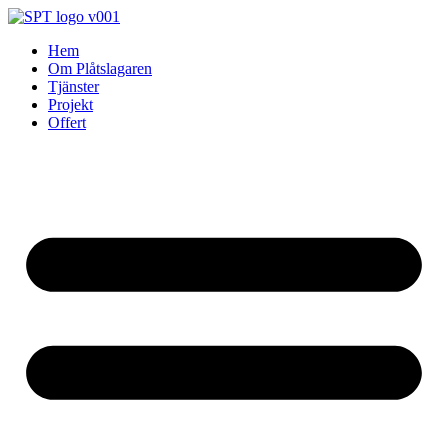
Skip
to
Hem
content
Om Plåtslagaren
Tjänster
Projekt
Offert