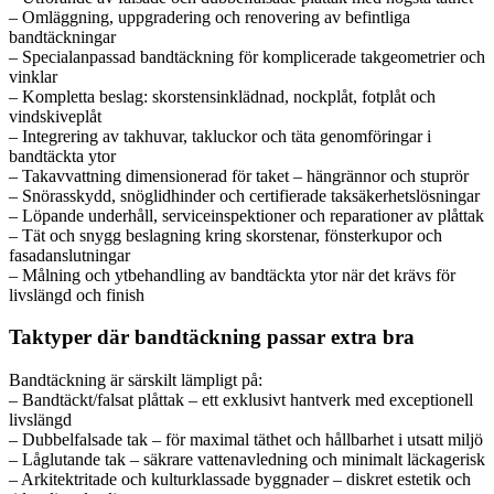
– Omläggning, uppgradering och renovering av befintliga
bandtäckningar
– Specialanpassad bandtäckning för komplicerade takgeometrier och
vinklar
– Kompletta beslag: skorstensinklädnad, nockplåt, fotplåt och
vindskiveplåt
– Integrering av takhuvar, takluckor och täta genomföringar i
bandtäckta ytor
– Takavvattning dimensionerad för taket – hängrännor och stuprör
– Snörasskydd, snöglidhinder och certifierade taksäkerhetslösningar
– Löpande underhåll, serviceinspektioner och reparationer av plåttak
– Tät och snygg beslagning kring skorstenar, fönsterkupor och
fasadanslutningar
– Målning och ytbehandling av bandtäckta ytor när det krävs för
livslängd och finish
Taktyper där bandtäckning passar extra bra
Bandtäckning är särskilt lämpligt på:
– Bandtäckt/falsat plåttak – ett exklusivt hantverk med exceptionell
livslängd
– Dubbelfalsade tak – för maximal täthet och hållbarhet i utsatt miljö
– Låglutande tak – säkrare vattenavledning och minimalt läckagerisk
– Arkitektritade och kulturklassade byggnader – diskret estetik och