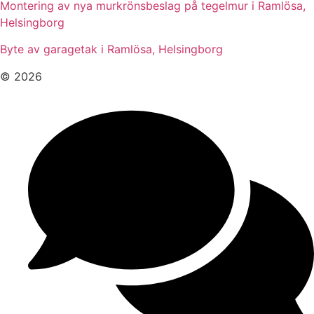
Montering av nya murkrönsbeslag på tegelmur i Ramlösa,
Helsingborg
Byte av garagetak i Ramlösa, Helsingborg
© 2026