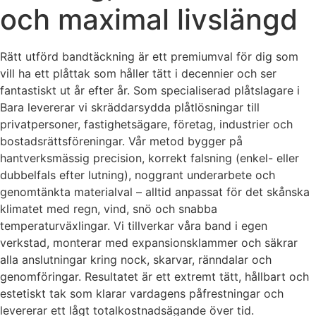
och maximal livslängd
Rätt utförd bandtäckning är ett premiumval för dig som
vill ha ett plåttak som håller tätt i decennier och ser
fantastiskt ut år efter år. Som specialiserad plåtslagare i
Bara levererar vi skräddarsydda plåtlösningar till
privatpersoner, fastighetsägare, företag, industrier och
bostadsrättsföreningar. Vår metod bygger på
hantverksmässig precision, korrekt falsning (enkel- eller
dubbelfals efter lutning), noggrant underarbete och
genomtänkta materialval – alltid anpassat för det skånska
klimatet med regn, vind, snö och snabba
temperaturväxlingar. Vi tillverkar våra band i egen
verkstad, monterar med expansionsklammer och säkrar
alla anslutningar kring nock, skarvar, ränndalar och
genomföringar. Resultatet är ett extremt tätt, hållbart och
estetiskt tak som klarar vardagens påfrestningar och
levererar ett lågt totalkostnads­ägande över tid.