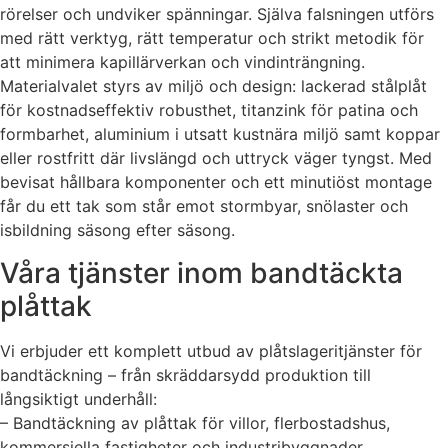
rörelser och undviker spänningar. Själva falsningen utförs
med rätt verktyg, rätt temperatur och strikt metodik för
att minimera kapillärverkan och vindinträngning.
Materialvalet styrs av miljö och design: lackerad stålplåt
för kostnadseffektiv robusthet, titanzink för patina och
formbarhet, aluminium i utsatt kustnära miljö samt koppar
eller rostfritt där livslängd och uttryck väger tyngst. Med
bevisat hållbara komponenter och ett minutiöst montage
får du ett tak som står emot stormbyar, snölaster och
isbildning säsong efter säsong.
Våra tjänster inom bandtäckta
plåttak
Vi erbjuder ett komplett utbud av plåtslageritjänster för
bandtäckning – från skräddarsydd produktion till
långsiktigt underhåll:
– Bandtäckning av plåttak för villor, flerbostadshus,
kommersiella fastigheter och industribyggnader