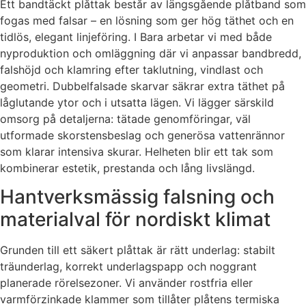
Ett bandtäckt plåttak består av längsgående plåtband som
fogas med falsar – en lösning som ger hög täthet och en
tidlös, elegant linjeföring. I Bara arbetar vi med både
nyproduktion och omläggning där vi anpassar bandbredd,
falshöjd och klamring efter taklutning, vindlast och
geometri. Dubbelfalsade skarvar säkrar extra täthet på
låglutande ytor och i utsatta lägen. Vi lägger särskild
omsorg på detaljerna: tätade genomföringar, väl
utformade skorstensbeslag och generösa vattenrännor
som klarar intensiva skurar. Helheten blir ett tak som
kombinerar estetik, prestanda och lång livslängd.
Hantverksmässig falsning och
materialval för nordiskt klimat
Grunden till ett säkert plåttak är rätt underlag: stabilt
träunderlag, korrekt underlagspapp och noggrant
planerade rörelsezoner. Vi använder rostfria eller
varmförzinkade klammer som tillåter plåtens termiska