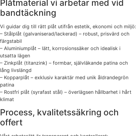
Plåtmaterial vi arbetar med vid
bandtäckning
Vi guidar dig till rätt plåt utifrån estetik, ekonomi och miljö:
– Stålplåt (galvaniserad/lackerad) – robust, prisvärd och
färgstabil
– Aluminiumplåt – lätt, korrosionssäker och idealisk i
utsatta lägen
– Zinkplåt (titanzink) – formbar, självläkande patina och
lång livslängd
– Kopparplåt – exklusiv karaktär med unik åldrandegrön
patina
– Rostfri plåt (syrafast stål) – överlägsen hållbarhet i hårt
klimat
Process, kvalitetssäkring och
offert
Vårt arbetssätt är transparent och kontrollerat: