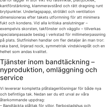
Därför lägger vi stor vikt vid falsvinklar, plåttjocklek,
kantförstärkning, klammeravstånd och rätt dragning runt
brytpunkter. Underlagspapp, ströläkt och ventilation
dimensioneras efter takets utformning för att minimera
fukt och kondens. Vid alla kritiska anslutningar –
exempelvis skorsten, takfönster och väggliv – tillverkas
specialanpassade beslag i verkstad för millimeterpassning
på plats. Slutfinishen handlar om fler detaljer än man tror:
raka band, linjerad nock, symmetrisk vindskiveplåt och en
helhet som andas kvalitet.
Tjänster inom bandtäckning –
nyproduktion, omläggning och
service
Vi levererar kompletta plåtslagerilösningar för både nya
och befintliga tak. Nedan ser du ett urval av våra
återkommande uppdrag:
– Bandtäckta plåttak för villor, flerbostadshus och