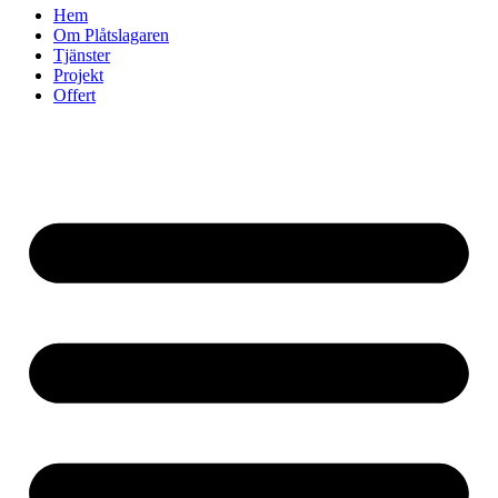
Hem
Om Plåtslagaren
Tjänster
Projekt
Offert