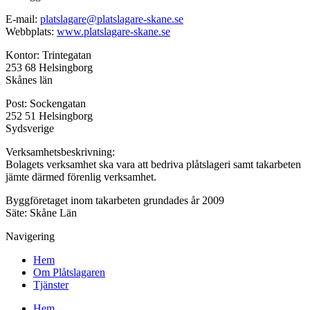
E-mail:
platslagare@platslagare-skane.se
Webbplats:
www.platslagare-skane.se
Kontor: Trintegatan
253 68 Helsingborg
Skånes län
Post: Sockengatan
252 51 Helsingborg
Sydsverige
Verksamhetsbeskrivning:
Bolagets verksamhet ska vara att bedriva plåtslageri samt takarbeten
jämte därmed förenlig verksamhet.
Byggföretaget inom takarbeten grundades år 2009
Säte: Skåne Län
Navigering
Hem
Om Plåtslagaren
Tjänster
Hem